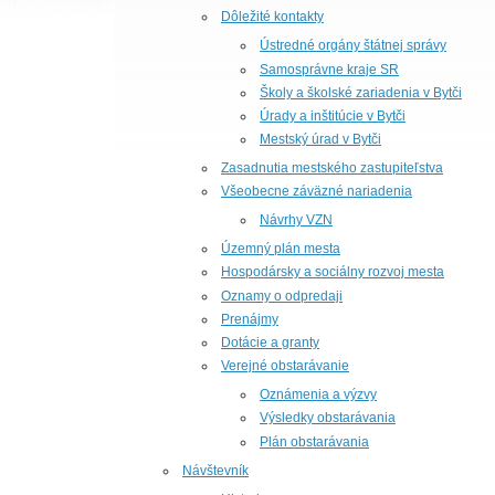
Dôležité kontakty
Ústredné orgány štátnej správy
Samosprávne kraje SR
Školy a školské zariadenia v Bytči
Úrady a inštitúcie v Bytči
Mestský úrad v Bytči
Zasadnutia mestského zastupiteľstva
Všeobecne záväzné nariadenia
Návrhy VZN
Územný plán mesta
Hospodársky a sociálny rozvoj mesta
Oznamy o odpredaji
Prenájmy
Dotácie a granty
Verejné obstarávanie
Oznámenia a výzvy
Výsledky obstarávania
Plán obstarávania
Návštevník