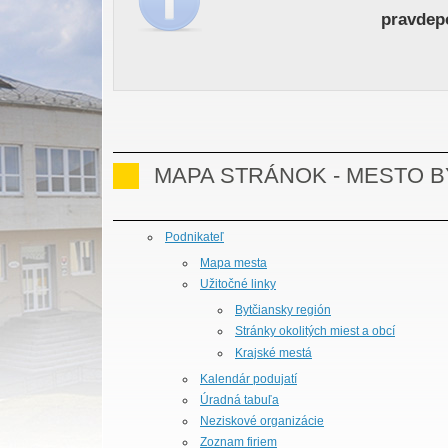
pravdep
MAPA STRÁNOK - MESTO 
Podnikateľ
Mapa mesta
Užitočné linky
Bytčiansky región
Stránky okolitých miest a obcí
Krajské mestá
Kalendár podujatí
Úradná tabuľa
Neziskové organizácie
Zoznam firiem