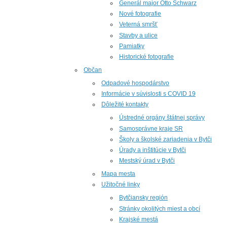
Generál major Otto Schwarz
Nové fotografie
Veterná smršť
Stavby a ulice
Pamiatky
Historické fotografie
Občan
Odpadové hospodárstvo
Informácie v súvislosti s COVID 19
Dôležité kontakty
Ústredné orgány štátnej správy
Samosprávne kraje SR
Školy a školské zariadenia v Bytči
Úrady a inštitúcie v Bytči
Mestský úrad v Bytči
Mapa mesta
Užitočné linky
Bytčiansky región
Stránky okolitých miest a obcí
Krajské mestá