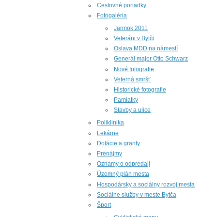
Cestovné poriadky
Fotogaléria
Jarmok 2011
Veteráni v Bytči
Oslava MDD na námestí
Generál major Otto Schwarz
Nové fotografie
Veterná smršť
Historické fotografie
Pamiatky
Stavby a ulice
Poliklinika
Lekárne
Dotácie a granty
Prenájmy
Oznamy o odpredaji
Územný plán mesta
Hospodársky a sociálny rozvoj mesta
Sociálne služby v meste Bytča
Šport