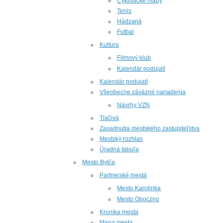
Cyklistické mapy
Tenis
Hádzaná
Futbal
Kultúra
Filmový klub
Kalendár podujatí
Kalendár podujatí
Všeobecne záväzné nariadenia
Návrhy VZN
Tlačivá
Zasadnutia mestského zastupiteľstva
Mestský rozhlas
Úradná tabuľa
Mesto Bytča
Partnerské mestá
Mesto Karolinka
Mesto Opoczno
Kronika mesta
Mapa mesta