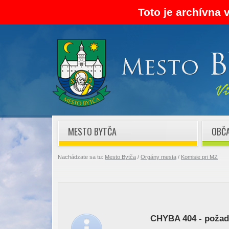
Toto je archívna 
MESTO BYTČA
OBČ
Nachádzate sa tu:
Mesto Bytča
/
Orgány mesta
/
Komisie pri MZ
CHYBA 404 - požado