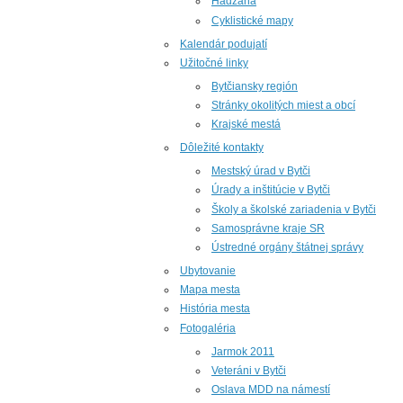
Hádzaná
Cyklistické mapy
Kalendár podujatí
Užitočné linky
Bytčiansky región
Stránky okolitých miest a obcí
Krajské mestá
Dôležité kontakty
Mestský úrad v Bytči
Úrady a inštitúcie v Bytči
Školy a školské zariadenia v Bytči
Samosprávne kraje SR
Ústredné orgány štátnej správy
Ubytovanie
Mapa mesta
História mesta
Fotogaléria
Jarmok 2011
Veteráni v Bytči
Oslava MDD na námestí