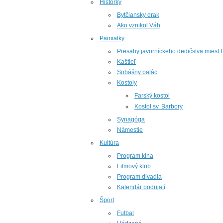
Historky
Bytčiansky drak
Ako vznikol Váh
Pamiatky
Presahy javorníckeho dedičstva miest 
Kaštieľ
Sobášny palác
Kostoly
Farský kostol
Kostol sv. Barbory
Synagóga
Námestie
Kultúra
Program kina
Filmový klub
Program divadla
Kalendár podujatí
Šport
Futbal