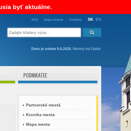
usia byť aktuálne.
SK
EN
RSS
Mapa stránok
Kontakty
Dnes je sobota 8.8.2026
, Meniny má Oskár.
PODNIKATEĽ
Partnerské mestá
Kronika mesta
Mapa mesta