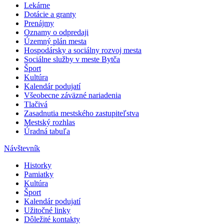
Lekárne
Dotácie a granty
Prenájmy
Oznamy o odpredaji
Územný plán mesta
Hospodársky a sociálny rozvoj mesta
Sociálne služby v meste Bytča
Šport
Kultúra
Kalendár podujatí
Všeobecne záväzné nariadenia
Tlačivá
Zasadnutia mestského zastupiteľstva
Mestský rozhlas
Úradná tabuľa
Návštevník
Historky
Pamiatky
Kultúra
Šport
Kalendár podujatí
Užitočné linky
Dôležité kontakty