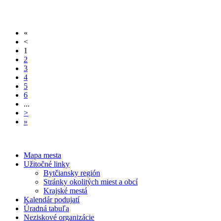
«
<
1
2
3
4
5
6
...
>
»
Mapa mesta
Užitočné linky
Bytčiansky región
Stránky okolitých miest a obcí
Krajské mestá
Kalendár podujatí
Úradná tabuľa
Neziskové organizácie