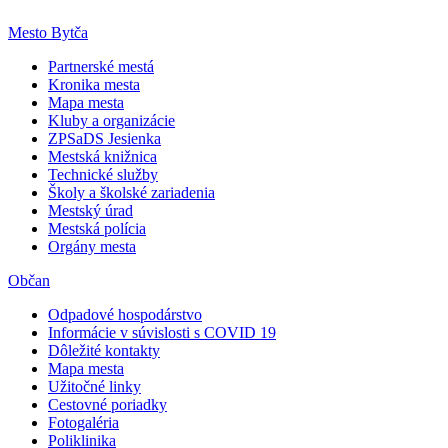
Mesto Bytča
Partnerské mestá
Kronika mesta
Mapa mesta
Kluby a organizácie
ZPSaDS Jesienka
Mestská knižnica
Technické služby
Školy a školské zariadenia
Mestský úrad
Mestská polícia
Orgány mesta
Občan
Odpadové hospodárstvo
Informácie v súvislosti s COVID 19
Dôležité kontakty
Mapa mesta
Užitočné linky
Cestovné poriadky
Fotogaléria
Poliklinika