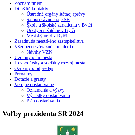
Zoznam firiem
Dôležité kontakty
Ústredné orgány štátnej správy
Samosprávne kraje SR
Školy a školské zariadenia v Bytči
Úrady a inštitúcie v Bytči
Mestský úrad v Bytči
Zasadnutia mestského zastupiteľstva
Všeobecne záväzné nariadenia
Návrhy VZN
Územný plán mesta
Hospodársky a sociálny rozvoj mesta
Oznamy o odpredaji
Prenájmy
Dotácie a granty
Verejné obstarávanie
Oznámenia a výzvy
Výsledky obstarávania
Plán obstarávania
Voľby prezidenta SR 2024