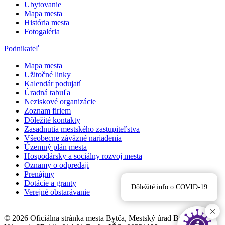
Ubytovanie
Mapa mesta
História mesta
Fotogaléria
Podnikateľ
Mapa mesta
Užitočné linky
Kalendár podujatí
Úradná tabuľa
Neziskové organizácie
Zoznam firiem
Dôležité kontakty
Zasadnutia mestského zastupiteľstva
Všeobecne záväzné nariadenia
Územný plán mesta
Hospodársky a sociálny rozvoj mesta
Oznamy o odpredaji
Prenájmy
Dotácie a granty
Dôležité info o COVID-19
Verejné obstarávanie
© 2026 Oficiálna stránka mesta Bytča, Mestský úrad Bytča,