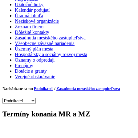
Užitočné linky
Kalendár podujatí
Úradná tabuľa
Neziskové organizácie
Zoznam firiem
Dôležité kontakty
Zasadnutia mestského zastupiteľstva
Všeobecne záväzné nariadenia
Územný plán mesta
Hospodársky a sociálny rozvoj mesta
Oznamy o odpredaji
Prenájmy
Dotácie a granty
Verejné obstarávanie
Nachádzate sa tu:
Podnikateľ
/
Zasadnutia mestského zastupiteľstva
Termíny konania MR a MZ