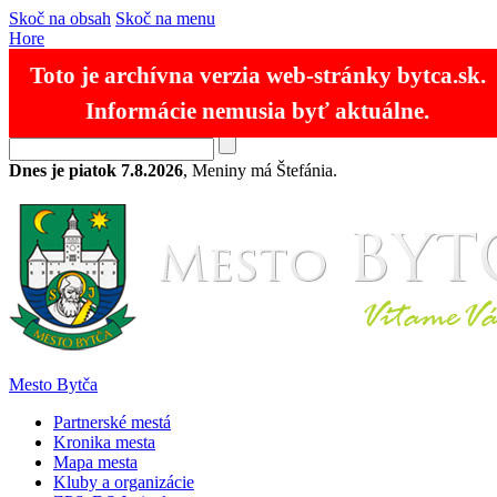
Skoč na obsah
Skoč na menu
Hore
Toto je archívna verzia web-stránky bytca.sk.
Informácie nemusia byť aktuálne.
RSS
Mapa stránok
Kontakty
SK
EN
Dnes je piatok 7.8.2026
, Meniny má Štefánia.
Mesto Bytča
Partnerské mestá
Kronika mesta
Mapa mesta
Kluby a organizácie