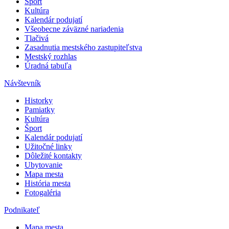
Šport
Kultúra
Kalendár podujatí
Všeobecne záväzné nariadenia
Tlačivá
Zasadnutia mestského zastupiteľstva
Mestský rozhlas
Úradná tabuľa
Návštevník
Historky
Pamiatky
Kultúra
Šport
Kalendár podujatí
Užitočné linky
Dôležité kontakty
Ubytovanie
Mapa mesta
História mesta
Fotogaléria
Podnikateľ
Mapa mesta