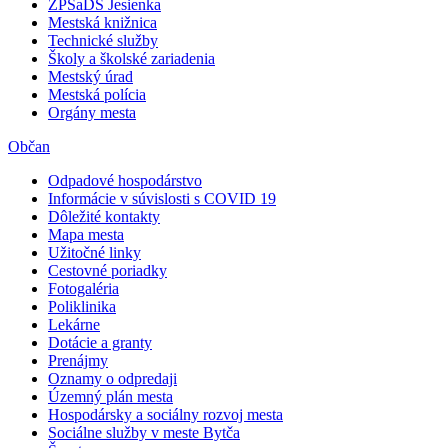
ZPSaDS Jesienka
Mestská knižnica
Technické služby
Školy a školské zariadenia
Mestský úrad
Mestská polícia
Orgány mesta
Občan
Odpadové hospodárstvo
Informácie v súvislosti s COVID 19
Dôležité kontakty
Mapa mesta
Užitočné linky
Cestovné poriadky
Fotogaléria
Poliklinika
Lekárne
Dotácie a granty
Prenájmy
Oznamy o odpredaji
Územný plán mesta
Hospodársky a sociálny rozvoj mesta
Sociálne služby v meste Bytča