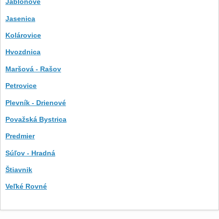
Jablonové
Jasenica
Kolárovice
Hvozdnica
Maršová - Rašov
Petrovice
Plevník - Drienové
Považská Bystrica
Predmier
Súľov - Hradná
Štiavnik
Veľké Rovné