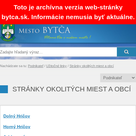
Toto je archívna verzia web-stránky
bytca.sk. Informácie nemusia byť aktuálne.
SK
EN
RSS
Mapa stránok
Kontakty
Nachádzate sa tu:
Podnikateľ
/
Užitočné linky
/
Stránky okolitých miest a obcí
STRÁNKY OKOLITÝCH MIEST A OBCÍ
Dolný Hričov
Horný Hričov