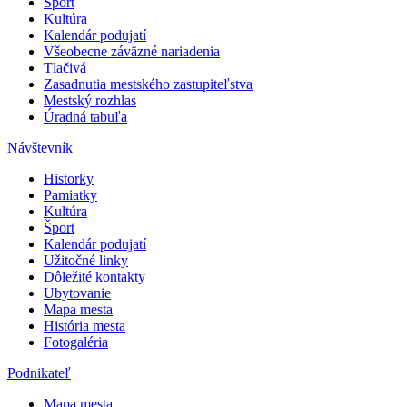
Šport
Kultúra
Kalendár podujatí
Všeobecne záväzné nariadenia
Tlačivá
Zasadnutia mestského zastupiteľstva
Mestský rozhlas
Úradná tabuľa
Návštevník
Historky
Pamiatky
Kultúra
Šport
Kalendár podujatí
Užitočné linky
Dôležité kontakty
Ubytovanie
Mapa mesta
História mesta
Fotogaléria
Podnikateľ
Mapa mesta