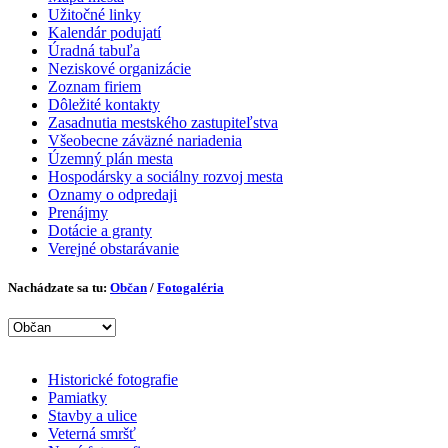
Užitočné linky
Kalendár podujatí
Úradná tabuľa
Neziskové organizácie
Zoznam firiem
Dôležité kontakty
Zasadnutia mestského zastupiteľstva
Všeobecne záväzné nariadenia
Územný plán mesta
Hospodársky a sociálny rozvoj mesta
Oznamy o odpredaji
Prenájmy
Dotácie a granty
Verejné obstarávanie
Nachádzate sa tu:
Občan
/
Fotogaléria
Historické fotografie
Pamiatky
Stavby a ulice
Veterná smršť