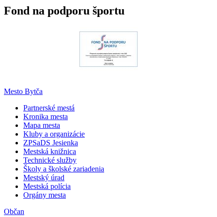
Fond na podporu športu
Mesto Bytča
Partnerské mestá
Kronika mesta
Mapa mesta
Kluby a organizácie
ZPSaDS Jesienka
Mestská knižnica
Technické služby
Školy a školské zariadenia
Mestský úrad
Mestská polícia
Orgány mesta
Občan