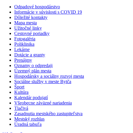
Odpadové hospodárstvo
Informácie v súvislosti s COVID 19
Dôležité kontakty
Mapa mesta
Užitočné linky
Cestovné poriadky
Fotogaléria
Poliklinika
Lekárne
Dotácie a granty
Prenájmy
Oznamy o odpredaji
Územný plán mesta
Hospodársky a sociálny rozvoj mesta
Sociálne služby v meste Bytča
Šport
Kultúra
Kalendár podujatí
Všeobecne záväzné nariadenia
Tlačivá
Zasadnutia mestského zastupiteľstva
Mestský rozhlas
Úradná tabuľa