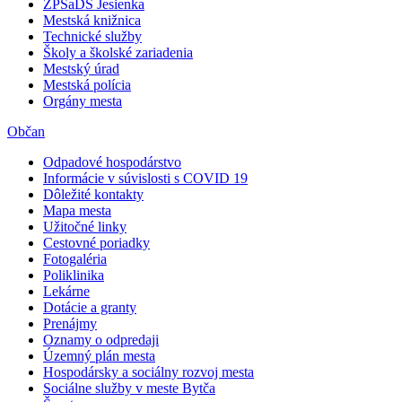
ZPSaDS Jesienka
Mestská knižnica
Technické služby
Školy a školské zariadenia
Mestský úrad
Mestská polícia
Orgány mesta
Občan
Odpadové hospodárstvo
Informácie v súvislosti s COVID 19
Dôležité kontakty
Mapa mesta
Užitočné linky
Cestovné poriadky
Fotogaléria
Poliklinika
Lekárne
Dotácie a granty
Prenájmy
Oznamy o odpredaji
Územný plán mesta
Hospodársky a sociálny rozvoj mesta
Sociálne služby v meste Bytča