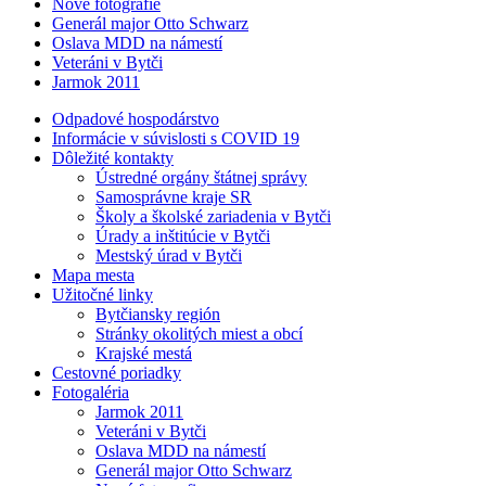
Nové fotografie
Generál major Otto Schwarz
Oslava MDD na námestí
Veteráni v Bytči
Jarmok 2011
Odpadové hospodárstvo
Informácie v súvislosti s COVID 19
Dôležité kontakty
Ústredné orgány štátnej správy
Samosprávne kraje SR
Školy a školské zariadenia v Bytči
Úrady a inštitúcie v Bytči
Mestský úrad v Bytči
Mapa mesta
Užitočné linky
Bytčiansky región
Stránky okolitých miest a obcí
Krajské mestá
Cestovné poriadky
Fotogaléria
Jarmok 2011
Veteráni v Bytči
Oslava MDD na námestí
Generál major Otto Schwarz