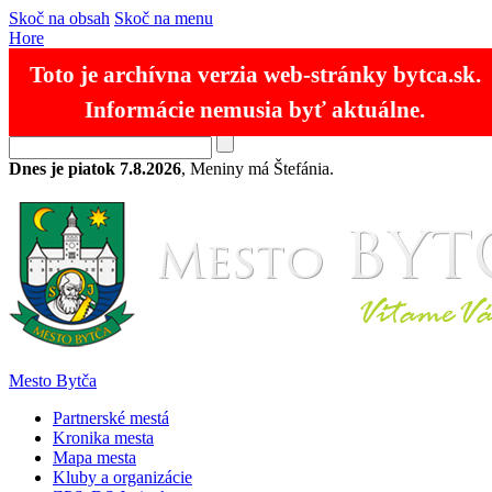
Skoč na obsah
Skoč na menu
Hore
Toto je archívna verzia web-stránky bytca.sk.
Informácie nemusia byť aktuálne.
RSS
Mapa stránok
Kontakty
SK
EN
Dnes je piatok 7.8.2026
, Meniny má Štefánia.
Mesto Bytča
Partnerské mestá
Kronika mesta
Mapa mesta
Kluby a organizácie