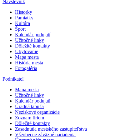
Návštevník
Historky
Pamiatky
Kultúra
Šport
Kalendár podujatí
Užitočné linky
Dôležité kontakty
Ubytovanie
Mapa mesta
História mesta
Fotogaléria
Podnikateľ
Mapa mesta
Užitočné linky
Kalendár podujatí
Úradná tabuľa
Neziskové organizácie
Zoznam firiem
Dôležité kontakty
Zasadnutia mestského zastupiteľstva
Všeobecne záväzné nariadenia