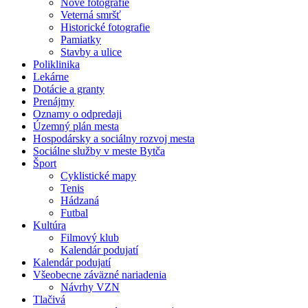
Nové fotografie
Veterná smršť
Historické fotografie
Pamiatky
Stavby a ulice
Poliklinika
Lekárne
Dotácie a granty
Prenájmy
Oznamy o odpredaji
Územný plán mesta
Hospodársky a sociálny rozvoj mesta
Sociálne služby v meste Bytča
Šport
Cyklistické mapy
Tenis
Hádzaná
Futbal
Kultúra
Filmový klub
Kalendár podujatí
Kalendár podujatí
Všeobecne záväzné nariadenia
Návrhy VZN
Tlačivá