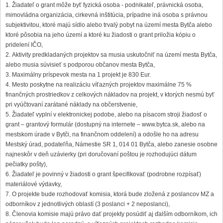
Žiadateľ o grant môže byť fyzická osoba - podnikateľ, právnická osoba,
mimovládna organizácia, cirkevná inštitúcia, prípadne iná osoba s právnou
subjektivitou, ktoré majú sídlo alebo trvalý pobyt na území mesta Bytča alebo
ktoré pôsobia na jeho území a ktoré ku žiadosti o grant priložia kópiu o
pridelení IČO,
Aktivity predkladaných projektov sa musia uskutočniť na území mesta Bytča,
alebo musia súvisieť s podporou občanov mesta Bytča,
Maximálny príspevok mesta na 1 projekt je 830 Eur.
Mesto poskytne na realizáciu víťazných projektov maximálne 75 %
finančných prostriedkov z celkových nákladov na projekt, v ktorých nesmú byť
pri vyúčtovaní zarátané náklady na občerstvenie,
Žiadateľ vyplní v elektronickej podobe, alebo na písacom stroji žiadosť o
grant – grantový formulár (dostupný na internete – www.bytca.sk, alebo na
mestskom úrade v Bytči, na finančnom oddelení) a odošle ho na adresu
Mestský úrad, podateľňa, Námestie SR 1, 014 01 Bytča, alebo zanesie osobne
najneskôr v deň uzávierky (pri doručovaní poštou je rozhodujúci dátum
pečiatky pošty),
Žiadateľ je povinný v žiadosti o grant špecifikovať (podrobne rozpísať)
materiálové výdavky,
O projekte bude rozhodovať komisia, ktorá bude zložená z poslancov MZ a
odborníkov z jednotlivých oblastí (3 poslanci + 2 neposlanci),
Členovia komisie majú právo dať projekty posúdiť aj ďalším odborníkom, ich