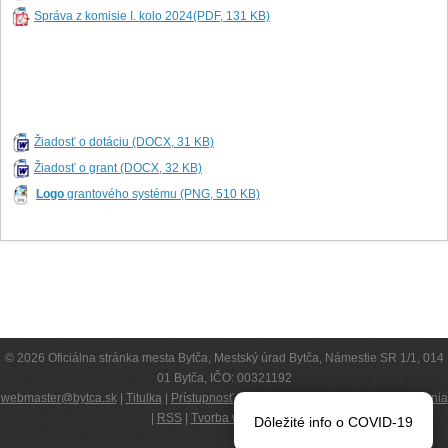
Správa z komisie I. kolo 2024(PDF, 131 KB)
Žiadosť o dotáciu (DOCX, 31 KB)
Žiadosť o grant (DOCX, 32 KB)
Logo
grantového systému (PNG, 510 KB)
© 2026 Oficiálna stránka mesta Bytča, Mestský úrad Bytča, Námestie SR 1/1, 014
01 Bytča, IČO: 00321192
webmaster@bytca.sk
|
Titulka
|
Prístupnosť
|
Kompetencie
|
Podmienky používania
|
RSS
|
Tvorba web stránok
Dôležité info o COVID-19