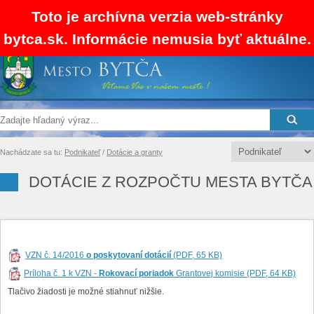
Toto je archívna verzia web-stránky
bytca.sk. Informácie nemusia byť aktuálne.
SK
EN
RSS
Mapa stránok
Kontakty
Nachádzate sa tu:
Podnikateľ
/
Dotácie a granty
DOTÁCIE Z ROZPOČTU MESTA BYTČA
VZN č. 14/2016
o poskytovaní dotácií
(PDF, 65 KB)
Príloha č. 1 k VZN -
Rokovací poriadok
Grantovej komisie (PDF, 64 KB)
Tlačivo žiadosti je možné stiahnuť nižšie.