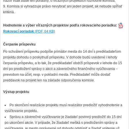
názor však bude len poradný, o víťazných projektoch rozhodne komisia,
Komisia si vyhradzuje právo nevybrať ani jeden projekt, ak nebude spĺňať
kritériá.
Hodnotenie a výber víťazných projektov podľa rokovacieho poriadku:
Rokovací poriadok
(PDF, 64 KB)
Čerpanie príspevku
Po schválení príspevku podpíše primátor mesta do 14 dní s predkladateľom
projektu dohodu o poskytnutí príspevku. V dohode budú uvedené i lehoty
čerpania príspevku, a to tak, že predkladateľ obdrží príspevok v lehote do 15
dní po predložení správy o akcii a záverečného finančného vyúčtovania –
prevodom na účet, resp. v pokladni mesta. Predkladateľ môže dostať
preddavok na projekt len na základe odporučenia komisie.
Výstup projektu
Po skončení realizácie projektu musí realizátor predložiť vyhodnotenie a
vyúčtovanie projektu.
Správu a záverečné vyúčtovanie je žiadateľ povinný predložiť do 15 dní
po ukončení akcie. V prípade, že žiadateľ mešká s predložením správy a
vyúčtovania, je mesto oprávnené od dohody odstúpiť a žiadať vrátenie už