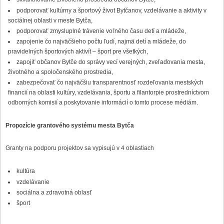
podporovať kultúrny a športový život Bytčanov, vzdelávanie a aktivity v
sociálnej oblasti v meste Bytča,
podporovať zmysluplné trávenie voľného času detí a mládeže,
zapojenie čo najväčšieho počtu ľudí, najmä detí a mládeže, do
pravidelných športových aktivít – šport pre všetkých,
zapojiť občanov Bytče do správy vecí verejných, zveľaďovania mesta,
životného a spoločenského prostredia,
zabezpečovať čo najväčšiu transparentnosť rozdeľovania mestských
financií na oblasti kultúry, vzdelávania, športu a filantorpie prostredníctvom
odborných komisií a poskytovanie informácií o tomto procese médiám.
Propozície grantového systému mesta Bytča
Granty na podporu projektov sa vypisujú v 4 oblastiach
kultúra
vzdelávanie
sociálna a zdravotná oblasť
šport