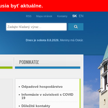
usia byť aktuálne.
SK
EN
RSS
Mapa stránok
Kontakty
Dnes je sobota 8.8.2026
, Meniny má Oskár.
PODNIKATEĽ
Odpadové hospodárstvo
Informácie v súvislosti s COVID
19
Dôležité kontakty