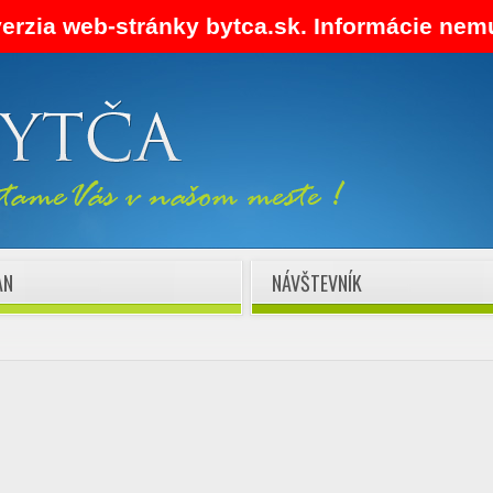
verzia web-stránky bytca.sk. Informácie nem
AN
NÁVŠTEVNÍK