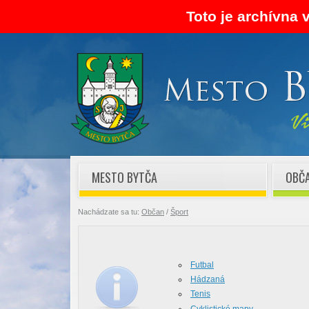
Toto je archívna 
MESTO BYTČA
OBČ
Nachádzate sa tu:
Občan
/
Šport
Futbal
Hádzaná
Tenis
Cyklistické mapy