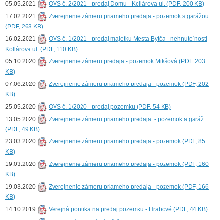
05.05.2021
OVS č. 2/2021 - predaj Domu - Kollárova ul. (PDF, 200 KB)
17.02.2021
Zverejnenie zámeru priameho predaja - pozemok s garážou
(PDF, 263 KB)
16.02.2021
OVS č. 1/2021 - predaj majetku Mesta Bytča - nehnuteľnosti
Kollárova ul. (PDF, 110 KB)
05.10.2020
Zverejnenie zámeru predaja - pozemok Mikšová (PDF, 203
KB)
07.06.2020
Zverejnenie zámeru priameho predaja - pozemok (PDF, 202
KB)
25.05.2020
OVS č. 1/2020 - predaj pozemku (PDF, 54 KB)
13.05.2020
Zverejnenie zámeru priameho predaja - pozemok a garáž
(PDF, 49 KB)
23.03.2020
Zverejnenie zámeru priameho predaja - pozemok (PDF, 85
KB)
19.03.2020
Zverejnenie zámeru priameho predaja - pozemok (PDF, 160
KB)
19.03.2020
Zverejnenie zámeru priameho predaja - pozemok (PDF, 166
KB)
14.10.2019
Verejná ponuka na predaj pozemku - Hrabové (PDF, 44 KB)