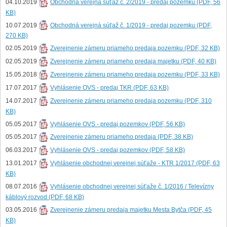
04.10.2019
Obchodná verejná súťaž č. 2/2019 - predaj pozemku (PDF, 56
KB)
10.07.2019
Obchodná verejná súťaž č. 1/2019 - predaj pozemku (PDF,
270 KB)
02.05.2019
Zverejnenie zámeru priameho predaja pozemku (PDF, 32 KB)
02.05.2019
Zverejnenie zámeru priameho predaja majetku (PDF, 40 KB)
15.05.2018
Zverejnenie zámeru priameho predaja pozemku (PDF, 33 KB)
17.07.2017
Vyhlásenie OVS - predaj TKR (PDF, 63 KB)
14.07.2017
Zverejnenie zámeru priameho predaja pozemku (PDF, 310
KB)
05.05.2017
Vyhlásenie OVS - predaj pozemkov (PDF, 56 KB)
05.05.2017
Zverejnenie zámeru priameho predaja (PDF, 38 KB)
06.03.2017
Vyhlásenie OVS - predaj pozemkov (PDF, 58 KB)
13.01.2017
Vyhlásenie obchodnej verejnej súťaže - KTR 1/2017 (PDF, 63
KB)
08.07.2016
Vyhlásenie obchodnej verejnej súťaže č. 1/2016 / Televízny
káblový rozvod (PDF, 68 KB)
03.05.2016
Zverejnenie zámeru predaja majetku Mesta Bytča (PDF, 45
KB)