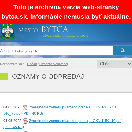
Toto je archívna verzia web-stránky
bytca.sk. Informácie nemusia byť aktuálne.
SK
EN
RSS
Mapa stránok
Kontakty
Nachádzate sa tu:
Občan
/
Oznamy o odpredaji
OZNAMY O ODPREDAJI
04.05.2023
Zverejnenie zámeru priameho predaja_CKN 140_74 a
140_75.pdf (PDF, 46 KB)
04.05.2023
Zverejnenie zámeru priameho predaja_CKN 1150_10.pdf
(PDF, 45 KB)