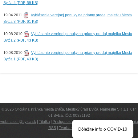
Bytča 4 (PDF, 59 KB)
19.04.2011
Vyhlásenie verejnej ponuky na priamy predaj majetku Mesta
Bytča 3 (PDF, 61 KB)
10.08.2010
Vyhlásenie verejnej ponuky na priamy predaj majetku Mesta
Bytča 2 (PDF, 43 KB)
10.08.2010
Vyhlásenie verejnej ponuky na priamy predaj majetku Mesta
Bytča 1 (PDF, 43 KB)
© 2026 Oficiálna stránka mesta Bytča, Mestský úrad Bytča, Námestie SR 1/1, 014
01 Bytča, IČO: 00321192
webmaster@bytca.sk
|
Titulka
|
Prístupnosť
|
Kompetencie
|
Podmienky používania
|
RSS
|
Tvorba web stránok
Dôležité info o COVID-19