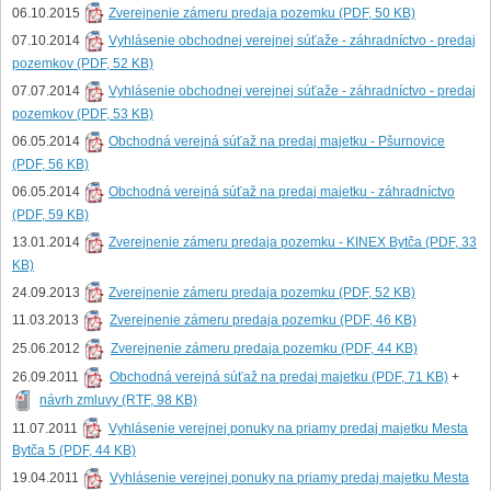
06.10.2015
Zverejnenie zámeru predaja pozemku (PDF, 50 KB)
07.10.2014
Vyhlásenie obchodnej verejnej súťaže - záhradníctvo - predaj
pozemkov (PDF, 52 KB)
07.07.2014
Vyhlásenie obchodnej verejnej súťaže - záhradníctvo - predaj
pozemkov (PDF, 53 KB)
06.05.2014
Obchodná verejná súťaž na predaj majetku - Pšurnovice
(PDF, 56 KB)
06.05.2014
Obchodná verejná súťaž na predaj majetku - záhradníctvo
(PDF, 59 KB)
13.01.2014
Zverejnenie zámeru predaja pozemku - KINEX Bytča (PDF, 33
KB)
24.09.2013
Zverejnenie zámeru predaja pozemku (PDF, 52 KB)
11.03.2013
Zverejnenie zámeru predaja pozemku (PDF, 46 KB)
25.06.2012
Zverejnenie zámeru predaja pozemku (PDF, 44 KB)
26.09.2011
Obchodná verejná súťaž na predaj majetku (PDF, 71 KB)
+
návrh zmluvy
(RTF, 98 KB)
11.07.2011
Vyhlásenie verejnej ponuky na priamy predaj majetku Mesta
Bytča 5
(PDF, 44 KB)
19.04.2011
Vyhlásenie verejnej ponuky na priamy predaj majetku Mesta