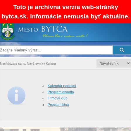
Toto je archívna verzia web-stránky
bytca.sk. Informácie nemusia byť aktuálne.
SK
EN
RSS
Mapa stránok
Kontakty
Nachádzate sa tu:
Návštevník
/
Kultúra
Kalendár podujatí
Program divadla
Filmový klub
Program kina