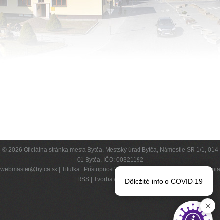
© 2026 Oficiálna stránka mesta Bytča, Mestský úrad Bytča, Námestie SR 1/1, 014
01 Bytča, IČO: 00321192
webmaster@bytca.sk
|
Titulka
|
Prístupnosť
|
Kompetencie
|
Podmienky používania
|
RSS
|
Tvorba web stránok
Dôležité info o COVID-19