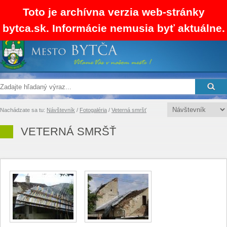
Toto je archívna verzia web-stránky
bytca.sk. Informácie nemusia byť aktuálne.
SK
EN
RSS
Mapa stránok
Kontakty
Nachádzate sa tu:
Návštevník
/
Fotogaléria
/
Veterná smršť
VETERNÁ SMRŠŤ