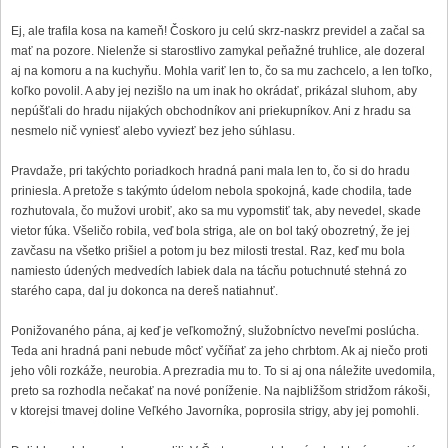
Ej, ale trafila kosa na kameň! Čoskoro ju celú skrz-naskrz previdel a začal sa
mať na pozore. Nielenže si starostlivo zamykal peňažné truhlice, ale dozeral
aj na komoru a na kuchyňu. Mohla variť len to, čo sa mu zachcelo, a len toľko,
koľko povolil. A aby jej nezišlo na um inak ho okrádať, prikázal sluhom, aby
nepúšťali do hradu nijakých obchodníkov ani priekupníkov. Ani z hradu sa
nesmelo nič vyniesť alebo vyviezť bez jeho súhlasu.
Pravdaže, pri takýchto poriadkoch hradná pani mala len to, čo si do hradu
priniesla. A pretože s takýmto údelom nebola spokojná, kade chodila, tade
rozhutovala, čo mužovi urobiť, ako sa mu vypomstiť tak, aby nevedel, skade
vietor fúka. Všeličo robila, veď bola striga, ale on bol taký obozretný, že jej
zavčasu na všetko prišiel a potom ju bez milosti trestal. Raz, keď mu bola
namiesto údených medvedích labiek dala na tácňu potuchnuté stehná zo
starého capa, dal ju dokonca na dereš natiahnuť.
Ponižovaného pána, aj keď je veľkomožný, služobníctvo neveľmi poslúcha.
Teda ani hradná pani nebude môcť vyčíňať za jeho chrbtom. Ak aj niečo proti
jeho vôli rozkáže, neurobia. A prezradia mu to. To si aj ona náležite uvedomila,
preto sa rozhodla nečakať na nové poníženie. Na najbližšom stridžom rákoši,
v ktorejsi tmavej doline Veľkého Javorníka, poprosila strigy, aby jej pomohli.