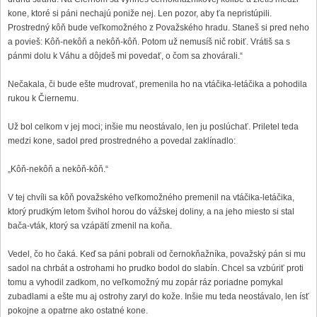
kone, ktoré si páni nechajú poniže nej. Len pozor, aby ťa nepristúpili.
Prostredný kôň bude veľkomožného z Považského hradu. Staneš si pred neho
a povieš: Kôň-nekôň a nekôň-kôň. Potom už nemusíš nič robiť. Vrátiš sa s
pánmi dolu k Váhu a dôjdeš mi povedať, o čom sa zhovárali.“
Nečakala, či bude ešte mudrovať, premenila ho na vtáčika-letáčika a pohodila
rukou k Čiernemu.
Už bol celkom v jej moci; inšie mu neostávalo, len ju poslúchať. Priletel teda
medzi kone, sadol pred prostredného a povedal zaklínadlo:
„Kôň-nekôň a nekôň-kôň.“
V tej chvíli sa kôň považského veľkomožného premenil na vtáčika-letáčika,
ktorý prudkým letom švihol horou do vážskej doliny, a na jeho miesto si stal
bača-vták, ktorý sa vzápätí zmenil na koňa.
Vedel, čo ho čaká. Keď sa páni pobrali od černokňažníka, považský pán si mu
sadol na chrbát a ostrohami ho prudko bodol do slabín. Chcel sa vzbúriť proti
tomu a vyhodil zadkom, no veľkomožný mu zopár ráz poriadne pomykal
zubadlami a ešte mu aj ostrohy zaryl do kože. Inšie mu teda neostávalo, len ísť
pokojne a opatrne ako ostatné kone.