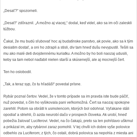
„Desať?“ spozorneli.
„Desať!“ zdôraznil. „A možno aj viacej,“ dodal, keď videl, ako sa im oči zaleskli
túžbou.
Čakal, že mu budú sľubovať hoc aj budatínske panstvo, ak povie, ako sa k tým
desiatim dostať, a oni ho zdrapli a stisli, div tam hneď dušu nevypustil. Tešili sa
mu ako malé deti dvojdennému kuriatku. A možno by ho boli naozaj udusili,
keby sa tam nebol naďabil nielen starší a skúsenejší, ale aj mocnejší čert.
Ten ho oslobodil.
„Tak, a teraz syp, čo tu hľadáš!“ povedal prísne.
Rybár poznal čertov. Vedel, že v tomto prípade sa im pravda iste bude páčiť,
nuž povedal, s čím ho vyšikovala pani veľkomožná. Čert sa naozaj spokojne
zarehlil. Potom sa obrátil k usmolencom, ktorých bol odohnal. Vyľakane stáli
opodiaľ a striehli, či azda neurobí dačo v prospech človeka. Ak urobí, hneď
pobežia žalovať Luciferovi. Vedel, na čo čakajú, preto sa len pohŕdavo uškrnul
a prikázal im, aby rybárovi zaraz pomohli. V tej chvíli ich dobre vyše polovice
odbehlo za Luciferom; z tých, čo ostali, dobrá polovica sa nepohla z miesta ani