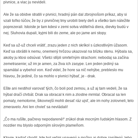
pivnice, a viac ju nevideli.
Ale že sa obidve stratili v pivnici, hradný pán dal zbrojnošom príkaz, aby si
vzali toľko lúčov, že by z pivničnej tmy urobili biely deň a všetko tam náležite
poprezerali. Istoiste je tam kdesi v zemi sotva viditeľná diera, dievky budú v
nej. Sluhovia dupali, kyjmi bili do zeme, ale po jame ani stopy.
Keď sa už-už chceli vrátiť, zrazu jeden z nich skríkol s úzkostlivým úžasom.
Keď sa obrátili k nemu, onemený hrôzou ukazoval na blízku stenu. Hýbala sa,
akoby ju ktosi odsúval. Všetci stŕpli smrteľným strachom: nebodaj sa začína
zemetrasenie; už im je amen, za živa ich zasype. Len jeden jediný sa
spamätal a vybehol von. Keď videl, že hore sa nič nehýbe, prebleslo mu
hlavou, že jediné, čo sa mohlo v pivnici hýbať, je - drak.
Ešte ani nestihol varovať tých, čo boli pod zemou, a už aj tam vedeli, že sa
hýbal dračí chrbát. Drak sa obracal k nim a zlostne mrmlal. Obracal sa len
pomaly, nemotorne, šikovnejší mohli desať ráz ujsť, ale im nohy zolovneli, telo
zmeravelo. Ani len chvieť sa nevládali!
„Čo ma rušíte, pačrevy nepodarené!“ zrúkol drak mocným ľudským hlasom. Z
nozdier mu blyslo odporným sírovým plameňom.
Ktovie, kadiaľ chodil. Iste bol veľmi unavený a možno aj dobre zasýtený, lebo