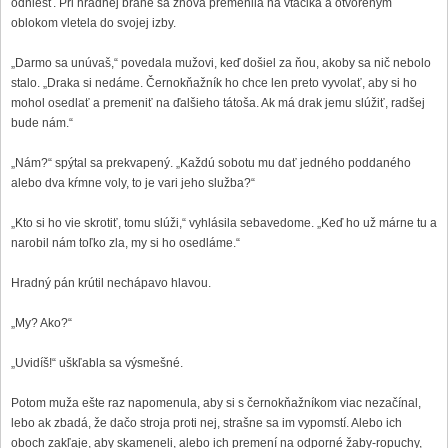
odniesť. Pri hradnej bráne sa znova premenila na vtáčika a otvoreným
oblokom vletela do svojej izby.
„Darmo sa unúvaš,“ povedala mužovi, keď došiel za ňou, akoby sa nič nebolo
stalo. „Draka si nedáme. Černokňažník ho chce len preto vyvolať, aby si ho
mohol osedlať a premeniť na ďalšieho tátoša. Ak má drak jemu slúžiť, radšej
bude nám.“
„Nám?“ spýtal sa prekvapený. „Každú sobotu mu dať jedného poddaného
alebo dva kŕmne voly, to je vari jeho služba?“
„Kto si ho vie skrotiť, tomu slúži,“ vyhlásila sebavedome. „Keď ho už márne tu a
narobil nám toľko zla, my si ho osedláme.“
Hradný pán krútil nechápavo hlavou.
„My? Ako?“
„Uvidíš!“ uškľabla sa výsmešné.
Potom muža ešte raz napomenula, aby si s černokňažníkom viac nezačínal,
lebo ak zbadá, že dačo stroja proti nej, strašne sa im vypomstí. Alebo ich
oboch zakľaje, aby skameneli, alebo ich premení na odporné žaby-ropuchy,