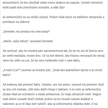
presvedčení, že ten úbožiak zletel rovno drakovi do papule. Umrieť nemohol;
koľkí padli dolu pivničnými schodmi, a ešte žijú!
Aj veľkomožný sa na chvíľu zarazil. Potom však kývol na ďalšieho zbrojnoša a
pohŕdavo sa uškrnul:
„Demeter, my predsa nie sme baby!“
„Isteže, vaša milosť,“ povedal Demeter.
Ak nechcel, aby ho hradný pán sposmechoval tak, že by ho ani tá čierna zem
po smrti neprijala, musel dnu. Už sa bol sklonil, aby hlavou nenarazil do verají,
vtom mu zišlo na um, že by veru neškodilo mať v ruke fakľu.
„A načo ti je?“ zasmial sa hradný pán. „Drak tam plameňom dýcha a ty chceš
fakľu!“
Až tretiemu dal priniesť fakľu. Vlastne, ani nie jednu; viaceré ich priniesli. Keď
sa dnu nič nedialo, zišli dolu ďalší chlapi s fakľami. A za nimi aj veľkomožný.
Zostal však pri schodoch a stade prikazoval, čo majú zbrojnoši robiť. Najprv
mali dobre osvietiť dračí chrbát, potom sa ho museli rukami dotýkať a
nakoniec aj zo tri šípy doň vylúčiť, aby aj veľkomožný zďaleka videl, či sú