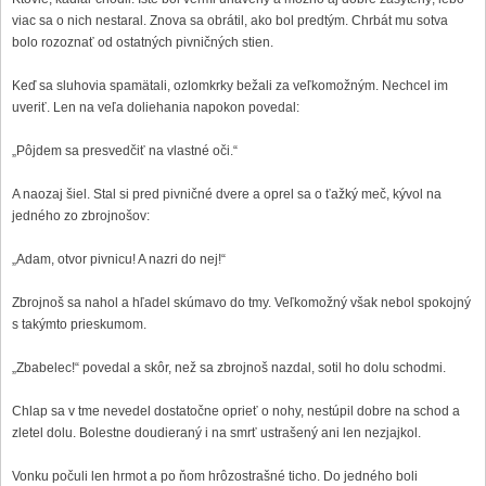
viac sa o nich nestaral. Znova sa obrátil, ako bol predtým. Chrbát mu sotva
bolo rozoznať od ostatných pivničných stien.
Keď sa sluhovia spamätali, ozlomkrky bežali za veľkomožným. Nechcel im
uveriť. Len na veľa doliehania napokon povedal:
„Pôjdem sa presvedčiť na vlastné oči.“
A naozaj šiel. Stal si pred pivničné dvere a oprel sa o ťažký meč, kývol na
jedného zo zbrojnošov:
„Adam, otvor pivnicu! A nazri do nej!“
Zbrojnoš sa nahol a hľadel skúmavo do tmy. Veľkomožný však nebol spokojný
s takýmto prieskumom.
„Zbabelec!“ povedal a skôr, než sa zbrojnoš nazdal, sotil ho dolu schodmi.
Chlap sa v tme nevedel dostatočne oprieť o nohy, nestúpil dobre na schod a
zletel dolu. Bolestne doudieraný i na smrť ustrašený ani len nezjajkol.
Vonku počuli len hrmot a po ňom hrôzostrašné ticho. Do jedného boli