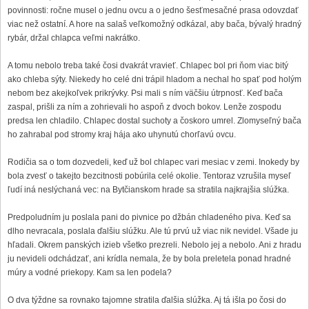
povinnosti: ročne musel o jednu ovcu a o jedno šesťmesačné prasa odovzdať
viac než ostatní. A hore na salaš veľkomožný odkázal, aby bača, bývalý hradný
rybár, držal chlapca veľmi nakrátko.
A tomu nebolo treba také čosi dvakrát vravieť. Chlapec bol pri ňom viac bitý
ako chleba sýty. Niekedy ho celé dni trápil hladom a nechal ho spať pod holým
nebom bez akejkoľvek prikrývky. Psi mali s ním väčšiu útrpnosť. Keď bača
zaspal, prišli za ním a zohrievali ho aspoň z dvoch bokov. Lenže zospodu
predsa len chladilo. Chlapec dostal suchoty a čoskoro umrel. Zlomyseľný bača
ho zahrabal pod stromy kraj hája ako uhynutú chorľavú ovcu.
Rodičia sa o tom dozvedeli, keď už bol chlapec vari mesiac v zemi. Inokedy by
bola zvesť o takejto bezcitnosti pobúrila celé okolie. Tentoraz vzrušila myseľ
ľudí iná neslýchaná vec: na Bytčianskom hrade sa stratila najkrajšia slúžka.
Predpoludním ju poslala pani do pivnice po džbán chladeného piva. Keď sa
dlho nevracala, poslala ďalšiu slúžku. Ale tú prvú už viac nik nevidel. Všade ju
hľadali. Okrem panských izieb všetko prezreli. Nebolo jej a nebolo. Ani z hradu
ju nevideli odchádzať, ani krídla nemala, že by bola preletela ponad hradné
múry a vodné priekopy. Kam sa len podela?
O dva týždne sa rovnako tajomne stratila ďalšia slúžka. Aj tá išla po čosi do