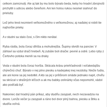
celkom zamrznutý. Ale aj tak by mu bolo bývalo beda, keby ho hradní zbrojnoši
prichytili s udicou alebo čereňom. Ani len holou rukou nesmel siahnuť do
prieluby.
Lež jeho trest nezmieril veľkomožného s veľkomožnou; aj naďalej si robili tie
najhoršie prieky.
A v studni sa stalo čosi, s čím nikto nerátal.
Ryba rástla, bola čoraz dlhšia a mohutnejšia. Šupiny stvrdli na pancier. V
záhlaví sa vzdul dračí hrebeň. Aj zubále boli dračie: pevné a ostré. Lebo ryby z
Čertovho potoka menili sa na draky.
Voda v studni bola čoraz horšia. Strácala krásu priehľadnosti i voľakedajšiu
chýrečnú chuť. Bývalo v nej plno piesku a kadejakej inej nezdoby. Nieže ľudia,
ale ani kone sa jej nedotkli. A kto sa jej v prílišnom smäde jednako napil, chvíľu
sa skrúcal v strašných kŕčoch a ak mu babky-zelinárky včas nepomohli, vädol
ako podťatá byľ.
Nakoniec dal hradný pán príkaz, aby studňu zasypali, nech nezavadzia na
dvore. Lenže večer ju zasypali a ráno bol dvor plný bahna, piesku a štrku a
studňa voľná.