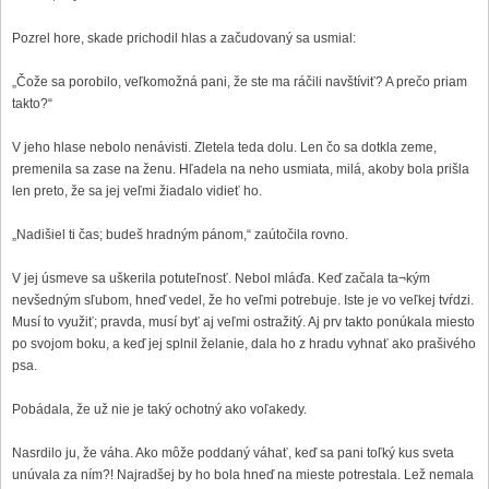
Pozrel hore, skade prichodil hlas a začudovaný sa usmial:
„Čože sa porobilo, veľkomožná pani, že ste ma ráčili navštíviť? A prečo priam
takto?“
V jeho hlase nebolo nenávisti. Zletela teda dolu. Len čo sa dotkla zeme,
premenila sa zase na ženu. Hľadela na neho usmiata, milá, akoby bola prišla
len preto, že sa jej veľmi žiadalo vidieť ho.
„Nadišiel ti čas; budeš hradným pánom,“ zaútočila rovno.
V jej úsmeve sa uškerila potuteľnosť. Nebol mláďa. Keď začala ta¬kým
nevšedným sľubom, hneď vedel, že ho veľmi potrebuje. Iste je vo veľkej tvŕdzi.
Musí to využiť; pravda, musí byť aj veľmi ostražitý. Aj prv takto ponúkala miesto
po svojom boku, a keď jej splnil želanie, dala ho z hradu vyhnať ako prašivého
psa.
Pobádala, že už nie je taký ochotný ako voľakedy.
Nasrdilo ju, že váha. Ako môže poddaný váhať, keď sa pani toľký kus sveta
unúvala za ním?! Najradšej by ho bola hneď na mieste potrestala. Lež nemala