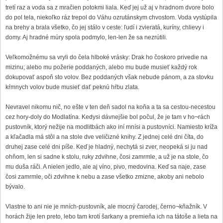
tretí raz a voda sa z mračien potokmi liala. Keď jej už aj v hradnom dvore bolo
do pol tela, niekoľko ráz trepol do Váhu ozrutánskym chvostom. Voda vystúpila
na brehy a brala všetko, čo jej stálo v ceste: ľudí i zvieratá, kuríny, chlievy i
domy. Aj hradné múry spola podmylo, len-len že sa nezrútili.
Veľkomožnému sa vryli do čela hlboké vrásky: Drak ho čoskoro privedie na
mizinu; alebo mu požerie poddaných, alebo mu bude musieť každý rok
dokupovať aspoň sto volov. Bez poddaných však nebude pánom, a za stovku
kŕmnych volov bude musieť dať peknú hŕbu zlata.
Nevravel nikomu nič, no ešte v ten deň sadol na koňa a ta sa cestou-necestou
cez hory-doly do Modlatína. Kedysi dávnejšie bol počul, že je tam v ho¬rách
pustovník, ktorý nežije na modlitbách ako iní mnísi a pustovníci. Namiesto kríža
a kľačadla má stôl a na stole dve veličizné knihy. Z jednej celé dni číta, do
druhej zase celé dni píše. Keď je hladný, nechytá si zver, neopeká si ju nad
ohňom, len si sadne k stolu, ruky zdvihne, čosi zamrmle, a už je na stole, čo
mu duša ráči. A nielen jedlo, ale aj víno, pivo, medovina. Keď sa naje, zase
čosi zamrmle, oči zdvihne k nebu a zase všetko zmizne, akoby ani nebolo
bývalo.
Vlastne to ani nie je mních-pustovník, ale mocný čarodej, černo¬kňažník. V
horách žije len preto, lebo tam krotí šarkany a premieňa ich na tátoše a lieta na