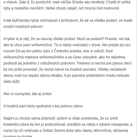
o vlások. Zato tí, čo poslúchli, mali väčšie šťastie ako dovtedy. Chytili tri veľké
ryby a niekoľko menších. Veľké chceli zatajiť, lež mocný čert nedovolil.
A tak bytčiansky rybár odchádzal s prísľubom, že ak sa všetko podarí, on bude
novým hradným pánom.
A rybár si je istý, že sa naozaj všetko podarí. Musí sa podariť! Pravda, nie tak,
ako to chce pani veľkomožná. Tá si nikdy nedostojí v slove. Ale prejde jej cez
rozum! Dá jej len jednu rybu z Čertovho potoka, dve si odloží. Keď
veľkomožná odprace veľkomožného a po čase zabudne, ako ho skántrila,
podhodí jej jedného z odložených pstruhov. Tretieho si nechá pre pánov, ktorí
by mu prišli povedať, že nemá nárok na hradné panstvo. Všetky nečakané
skony zvalí na nejakú dávnu kliatbu. A po panstve prekliateho hradu nebude
nikto túžiť.
Ako si rozmyslel, tak aj urobil.
A hradná pani bola spokojná s tou jednou rybou.
Najprv ju chcela sama pripraviť, potom si však uvedomila, že zo smrti
hradného pána by len ju podozrievali: predtým sa nikdy s rybami nepaprala, a
naraz by ich umývala a čistila! Zverila teda rybu starej, dlhoročnej, skúsenej
hradnej kuchárke.