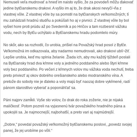
Nemuseli veľa mudrovať a hneď im naisto vyšlo, že za povodeň môžu ďakovať
jedine bytčianskemu drakovi. A vyšlo im aj to, že drak akosi nevyčí¬ňa z
vlastnej vôle. Z vlastnej vôle by sa pomstil na bytčianskych veľkomožných; tí
mu zahádzali hradnú studňu a pokúšali ho aj v pivnici. Z vlastnej vôle by bol
vyšiel hore proti prúdu až po Svederník a po Hričov a tam rozbesnil vážsku
vodu, nech by Bytču uchýtalo a Bytčianskemu hradu podomlelo múry.
No skôr, ako sa rozhodli, čo urobia, prišiel na Považský hrad posol z Bytče.
Veľkomožná im odkazovala, aby nadarmo nemudrovali, ako drakovi ublí¬žiť.
Lepšie urobia, keď mu splnia želanie. Žiada ich, aby mu každý týždeň poslali
na Bytčiansky hrad dva kŕmne voly a jedného poddaného alebo štyri kŕmne
voly bez poddaného. Po večeri z kŕmnych volov mu vážska voda nechutí, treba
preto priviezť aj okov dobrého orešianskeho alebo modranského vína. A
pretože do soboty nie je ďaleko a voly majú byť naozaj dobre vykŕmené, radí
pánom starostlivo vyberať a poponáhľať sa.
Páni najprv zamĺkli. Vyše sto volov, čo drak do roka zožerie, nie je nijaká
maličkosť. Potom pozreli na vyjasnenú tvár považského hradného pána a
upokojili sa. Je najmocnejší, najbohatší, a preto vari aj najmúdrejší.
„Dobre,“ povedal považský veľkomožný bytčianskemu poslovi, „povedz svojej
panej, že jej urobíme po vôli.“