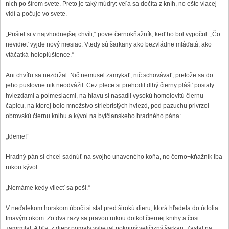
nich po šírom svete. Preto je taký múdry: veľa sa dočíta z kníh, no ešte viacej
vidí a počuje vo svete.
„Prišiel si v najvhodnejšej chvíli,“ povie černokňažník, keď ho bol vypočul. „Čo
nevidieť vyjde nový mesiac. Vtedy sú šarkany ako bezvládne mláďatá, ako
vtáčatká-holoplúštence.“
Ani chvíľu sa nezdržal. Nič nemusel zamykať, nič schovávať, pretože sa do
jeho pustovne nik neodvážil. Cez plece si prehodil dlhý čierny plášť posiaty
hviezdami a polmesiacmi, na hlavu si nasadil vysokú homolovitú čiernu
čapicu, na ktorej bolo množstvo striebristých hviezd, pod pazuchu privrzol
obrovskú čiernu knihu a kývol na bytčianskeho hradného pána:
„Ideme!“
Hradný pán si chcel sadnúť na svojho unaveného koňa, no černo¬kňažník iba
rukou kývol:
„Nemáme kedy vliecť sa peši.“
V neďalekom horskom úbočí si stal pred širokú dieru, ktorá hľadela do údolia
tmavým okom. Zo dva razy sa pravou rukou dotkol čiernej knihy a čosi
zamrmlal. A hľa, z diery pomaly vyliezal pokojný veličizný šarkan. Zastal na