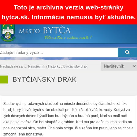
Toto je archívna verzia web-stránky
bytca.sk. Informácie nemusia byť aktuálne.
SK
EN
RSS
Mapa stránok
Kontakty
Nachádzate sa tu:
Návštevník
/
Historky
/
Bytčiansky drak
BYTČIANSKY DRAK
Za dávnych, pradávnych čias bol na mieste dnešného bytčianskeho zámku
hrad, ktorý zo všetkých strán obtekali prudké a široké vážske vody. Kedysi za
tých dávnych dáven bývali tam hradný pán a hradná pani, ktorí sa mali radi
ako pes a mačka. On bol skupáň a grobian. Keď mu pre dačo mucha sadla na
nos, nepoznal otca, mater. Ona bola striga. Išla zaňho len preto, lebo sa chcela
zmocniť jeho bohatstva.