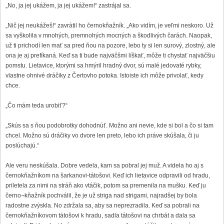
„No, ja jej ukážem, ja jej ukážem!“ zastrájal sa.
„Nič jej neukážeš!“ zavrátil ho černokňažník. „Ako vidím, je veľmi neskoro. Už
sa vyškolila v mnohých, premnohých mocných a škodlivých čarách. Naopak,
už ti prichodí len mať sa pred ňou na pozore, lebo ty si len surový, zlostný, ale
ona je aj prefíkaná. Keď sa ti bude najväčšmi líškať, môže ti chystať najväčšiu
pomstu. Lietavice, ktorými sa hmýril hradný dvor, sú malé jedovaté rybky,
vlastne ohnivé dráčiky z Čertovho potoka. Istoiste ich môže privolať, kedy
chce.
„Čo mám teda urobiť?“
„Skús sa s ňou podobrotky dohodnúť. Možno ani nevie, kde si bol a čo si tam
chcel. Možno sú dráčiky vo dvore len preto, lebo ich práve skúšala, či ju
poslúchajú.“
Ale veru neskúšala. Dobre vedela, kam sa pobral jej muž. A videla ho aj s
černokňažníkom na šarkanovi-tátošovi. Keď ich lietavice odpravili od hradu,
priletela za nimi na stráň ako vtáčik, potom sa premenila na mušku. Keď ju
černo¬kňažník pochválil, že je už striga nad strigami, najradšej by bola
radostne zvýskla. No zdržala sa, aby sa neprezradila. Keď sa pobrali na
černokňažníkovom tátošovi k hradu, sadla tátošovi na chrbát a dala sa