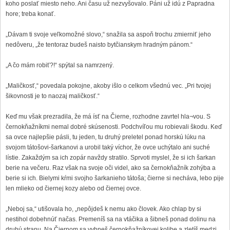
koho poslať miesto neho. Ani času už nezvyšovalo. Páni už idú z Papradna
hore; treba konať.
„Dávam ti svoje veľkomožné slovo,“ snažila sa aspoň trochu zmierniť jeho
nedôveru, „že tentoraz budeš naisto bytčianskym hradným pánom.“
„A čo mám robiť?!“ spýtal sa namrzený.
„Maličkosť,“ povedala pokojne, akoby išlo o celkom všednú vec. „Pri tvojej
šikovnosti je to naozaj maličkosť.“
Keď mu však prezradila, že má ísť na Čierne, rozhodne zavrtel hla¬vou. S
černokňažníkmi nemal dobré skúsenosti. Podchvíľou mu robievali škodu. Keď
sa ovce najlepšie pásli, tu jeden, tu druhý preletel ponad horskú lúku na
svojom tátošovi-šarkanovi a urobil taký víchor, že ovce uchýtalo ani suché
lístie. Zakaždým sa ich zopár navždy stratilo. Sprvoti myslel, že si ich šarkan
berie na večeru. Raz však na svoje oči videl, ako sa černokňažník zohýba a
berie si ich. Bielymi kŕmi svojho šarkanieho tátoša; čierne si necháva, lebo pije
len mlieko od čiernej kozy alebo od čiernej ovce.
„Neboj sa,“ utišovala ho, „nepôjdeš k nemu ako človek. Ako chlap by si
nestihol dobehnúť načas. Premeníš sa na vtáčika a šibneš ponad dolinu na
druhú stranu. Na Čiernom sa vyhneš černokňažníkovej kolibe a zletíš medzi