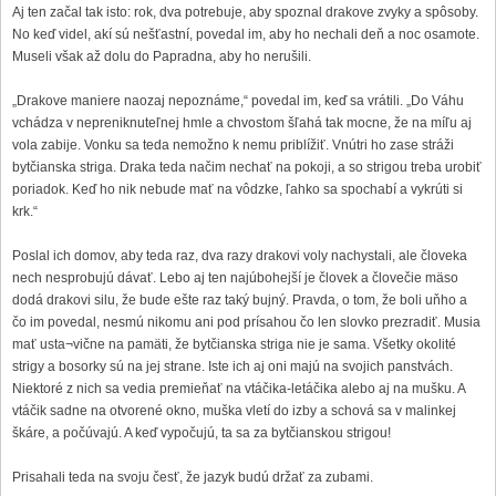
Aj ten začal tak isto: rok, dva potrebuje, aby spoznal drakove zvyky a spôsoby.
No keď videl, akí sú nešťastní, povedal im, aby ho nechali deň a noc osamote.
Museli však až dolu do Papradna, aby ho nerušili.
„Drakove maniere naozaj nepoznáme,“ povedal im, keď sa vrátili. „Do Váhu
vchádza v nepreniknuteľnej hmle a chvostom šľahá tak mocne, že na míľu aj
vola zabije. Vonku sa teda nemožno k nemu priblížiť. Vnútri ho zase stráži
bytčianska striga. Draka teda načim nechať na pokoji, a so strigou treba urobiť
poriadok. Keď ho nik nebude mať na vôdzke, ľahko sa spochabí a vykrúti si
krk.“
Poslal ich domov, aby teda raz, dva razy drakovi voly nachystali, ale človeka
nech nesprobujú dávať. Lebo aj ten najúbohejší je človek a človečie mäso
dodá drakovi silu, že bude ešte raz taký bujný. Pravda, o tom, že boli uňho a
čo im povedal, nesmú nikomu ani pod prísahou čo len slovko prezradiť. Musia
mať usta¬vične na pamäti, že bytčianska striga nie je sama. Všetky okolité
strigy a bosorky sú na jej strane. Iste ich aj oni majú na svojich panstvách.
Niektoré z nich sa vedia premieňať na vtáčika-letáčika alebo aj na mušku. A
vtáčik sadne na otvorené okno, muška vletí do izby a schová sa v malinkej
škáre, a počúvajú. A keď vypočujú, ta sa za bytčianskou strigou!
Prisahali teda na svoju česť, že jazyk budú držať za zubami.