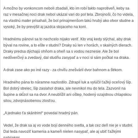
A možno by vonkoncom neboli zbadali, kto im robí takto naprotiveň, keby sa
raz v mesačnej noci drak nebol ukázal vari do pol tela. Zbrojnoši, čo ho videla,
na vlastnú mater prisahali, že bol prinajmenšom takú hrubý ako otvor studne a
vysoký, že by prevýšil aj jazdca stojaceho na koni.
Hradnému pánovi sa to nechcelo nijako veriť. Kto vraj kedy slýchal, aby drak
býval na rovine, a to ešte v studni? Draky sú len v horách, v skalných dierach.
Draky predsa dýchajú ohňom a oheň sa s vodou neznesie. Ale že bol
nedôverčivý a zvedavý, dal studňu zasypať a v noci si sám počkal na draka.
A drak zase ako po iné razy - za chvíľu znešváril dvor bahnom a štrkom.
Hradného pána to náramne nazlostilo. Zdrapil luk a vylúčil ťažký oceľový šíp.
Bol dobrý strelec, šíp zasiahol draka, ale nevnikol mu do tela. Zazvonil na
šupine a skĺzol sa na dvor. A neublížil ani oštep, hodený ozajstnou chlapskou
silou, zdvojnásobenou zlosťou.
„A jednako ťa skántrim!“ povedal hradný pán.
Vedel, že drak sa aj vo vode bojí denného svetla, a tak cez deň nie je v studni.
Dal teda navoziť kamenia a kameň nielen nasypať, ale aj ubiť ťažkými
nabijakmi.