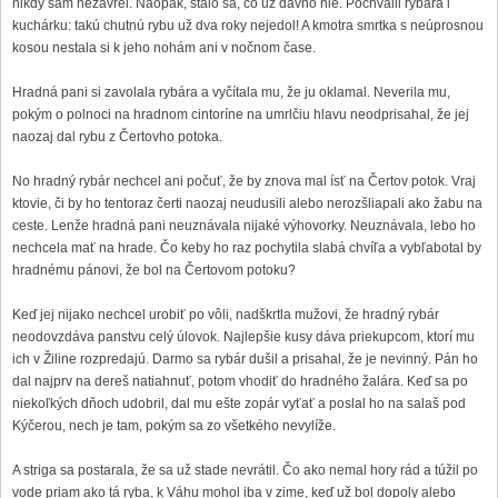
nikdy sám nezavrel. Naopak, stalo sa, čo už dávno nie. Pochválil rybára i
kuchárku: takú chutnú rybu už dva roky nejedol! A kmotra smrtka s neúprosnou
kosou nestala si k jeho nohám ani v nočnom čase.
Hradná pani si zavolala rybára a vyčítala mu, že ju oklamal. Neverila mu,
pokým o polnoci na hradnom cintoríne na umrlčiu hlavu neodprisahal, že jej
naozaj dal rybu z Čertovho potoka.
No hradný rybár nechcel ani počuť, že by znova mal ísť na Čertov potok. Vraj
ktovie, či by ho tentoraz čerti naozaj neudusili alebo nerozšliapali ako žabu na
ceste. Lenže hradná pani neuznávala nijaké výhovorky. Neuznávala, lebo ho
nechcela mať na hrade. Čo keby ho raz pochytila slabá chvíľa a vybľabotal by
hradnému pánovi, že bol na Čertovom potoku?
Keď jej nijako nechcel urobiť po vôli, nadškrtla mužovi, že hradný rybár
neodovzdáva panstvu celý úlovok. Najlepšie kusy dáva priekupcom, ktorí mu
ich v Žiline rozpredajú. Darmo sa rybár dušil a prisahal, že je nevinný. Pán ho
dal najprv na dereš natiahnuť, potom vhodiť do hradného žalára. Keď sa po
niekoľkých dňoch udobril, dal mu ešte zopár vyťať a poslal ho na salaš pod
Kýčerou, nech je tam, pokým sa zo všetkého nevylíže.
A striga sa postarala, že sa už stade nevrátil. Čo ako nemal hory rád a túžil po
vode priam ako tá ryba, k Váhu mohol iba v zime, keď už bol dopoly alebo