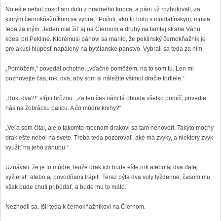
No ešte nebol posol ani dolu z hradného kopca, a páni už rozhutovali, za
ktorým černokňažníkom sa vybrať. Počuli, ako to bolo s modlatínskym, musia
teda za iným. Jeden mal žiť aj na Čiernom a druhý na tamtej strane Váhu
kdesi pri Pekline. Ktorémusi pánovi sa marilo, že peklinský černokňažník je
pre akúsi hlúposť napálený na bytčianske panstvo. Vybrali sa teda za ním.
„Pomôžem,“ povedal ochotne, „vďačne pomôžem, na to som tu. Len mi
pozhovejte čas, rok, dva, aby som si náležité všimol dračie fortiele.“
„Rok, dva?!“ stŕpli hrôzou. „Za ten čas nám tá obluda všetko poničí; privedie
nás na žobrácku palicu. A čo múdre knihy?“
„Veľa som čítal, ale o takomto mocnom drakovi sa tam nehovorí. Takýto mocný
drak ešte nebol na svete. Treba teda pozorovať, aké má zvyky, a niektorý zvyk
využiť na jeho záhubu.“
Uznávali, že je to múdre, lenže drak ich bude ešte rok alebo aj dva ďalej
vyžierať, alebo aj povodňami trápiť. Teraz pýta dva voly týždenne, časom mu
však bude chuti pribúdať, a bude mu to málo.
Nezhodli sa. Išli teda k černokňažníkovi na Čiernom.