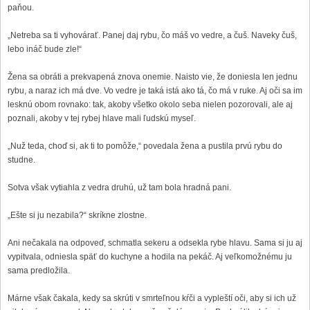
paňou.
„Netreba sa ti vyhovárať. Panej daj rybu, čo máš vo vedre, a čuš. Naveky čuš,
lebo ináč bude zle!“
Žena sa obráti a prekvapená znova onemie. Naisto vie, že doniesla len jednu
rybu, a naraz ich má dve. Vo vedre je taká istá ako tá, čo má v ruke. Aj oči sa im
lesknú obom rovnako: tak, akoby všetko okolo seba nielen pozorovali, ale aj
poznali, akoby v tej rybej hlave mali ľudskú myseľ.
„Nuž teda, choď si, ak ti to pomôže,“ povedala žena a pustila prvú rybu do
studne.
Sotva však vytiahla z vedra druhú, už tam bola hradná pani.
„Ešte si ju nezabila?“ skríkne zlostne.
Ani nečakala na odpoveď, schmatla sekeru a odsekla rybe hlavu. Sama si ju aj
vypitvala, odniesla späť do kuchyne a hodila na pekáč. Aj veľkomožnému ju
sama predložila.
Márne však čakala, kedy sa skrúti v smrteľnou kŕči a vypleští oči, aby si ich už