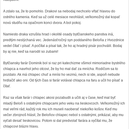
A zdalo sa, že to pomohlo. Drakovi sa nebodaj nechcelo vŕtať hlavou do
ostrého kamenia. Keď sa už celé mesiace neohlásil, veľkomožný dal kopať
novú studňu na opačnom konci dvora. A bol pokoj.
Namiesto draka vzrušila hrad i okolité osady bytčianskeho panstva iná,
predtým neslýchaná vec. Jedenásťročný syn poddaného Beloňa z Hvozdnice
vedel čítať i písať. A počítal a písal tak, že ho aj hradný pisár pochválil. Bodaj
by aj nie, keď sa narodil so zubami!
Bytčiansky farár Dominik bol si raz pri katechizme všimol mimoriadne bystrého
chlapca a navrhol jeho otcovi, že by ho mal dať za mnícha. Rodičom sa to
pozdalo. Ak má chlapec chuť a mnísi ho vezmú, nech si ide, aspoň nebude
hrdlačiť ako oni. Od tých čias si farár volával chlapca na faru a učil ho písať a
čítať.
Raz sa však farár i chlapec akosi pozabudli a učili aj v čase, keď mal byť
mladý Beloň s ostatnými chlapcami jeho veku na lieskovcoch. Veľkomožný ich
mal veľmi rád; každý rok mu ich museli naoberať niekoľko košov. Keď mu
večer zbrojnoš hlásil, že Beloňov chlapec nebol s ostatnými, prikázal, aby mu
vyťali desať lieskovicou. Potom si dal predvolať farára a vyčítal mu, že
chlapcovi blázni hlavu.