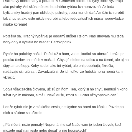
Dali hlavy dohromady a poradili. V Čertovom potoku sú ryby, ktoré vyzerajú
ako pstruhy. Ani skúsené oko hradného rybára ich nerozozná. Ak teda
bytčiansky hradný pán obľubuje pstruhy, treba mu ich dať. A môže ich urobiť
tak chutne, ako ešte nikdy neurobila, lebo jedovatosť ich mäsa neprevládze
nijaké korenie!
Potešila sa. Hradný rybár jej je oddaný dušou i telom. Nasľubovala mu teda
hory-doly a vyslala ho hľadať Čertov potok.
Rybár ho poľahky našiel. Počul už o ňom, vedel, kadiaľ sa uberať. Lenže pri
potoku čertov ani múch v maštali! Chytajú nielen na udicu a na čereň, ale aj na
šípy a na oštepy. Keby sedeli ako iní rybári, ale oni pobehujú, škrečia,
nadávajú si, rujú sa... Zavadzajú si. Je ich toľko, že ľudská noha nemá kam
vkročiť.
Sotva však zacítia človeka, už sú pri ňom. Ten, ktorý si ho chytí, nemusí nikoho
tráviť rybím mäsom, a má ľudskú dušu, ktorú si Lucifer vždy vysoko cení.
Lenže rybár nie je z mäkkého cesta, neskydne sa hneď na kôpku. Pozrie po
nich a sľubne sa uškrnie:
„ Páni čerti, nože pomaly! Neprenáhlite sa! Načo vám je jeden človek, keď
môžete mať namiesto neho desať, a nie hocijakých!“