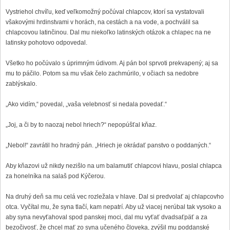
Vystriehol chvíľu, keď veľkomožný počúval chlapcov, ktorí sa vystatovali
všakovými hrdinstvami v horách, na cestách a na vode, a pochválil sa
chlapcovou latinčinou. Dal mu niekoľko latinských otázok a chlapec na ne
latinsky pohotovo odpovedal.
Všetko ho počúvalo s úprimným údivom. Aj pán bol sprvoti prekvapený; aj sa
mu to páčilo. Potom sa mu však čelo zachmúrilo, v očiach sa nedobre
zablýskalo.
„Ako vidím,“ povedal, „vaša velebnosť si nedala povedať.“
„Joj, a či by to naozaj nebol hriech?“ nepopúšťal kňaz.
„Nebol!“ zavrátil ho hradný pán. „Hriech je okrádať panstvo o poddaných.“
Aby kňazovi už nikdy nezišlo na um balamutiť chlapcovi hlavu, poslal chlapca
za honelníka na salaš pod Kýčerou.
Na druhý deň sa mu celá vec rozležala v hlave. Dal si predvolať aj chlapcovho
otca. Vyčítal mu, že syna tlačí, kam nepatrí. Aby už viacej nerúbal tak vysoko a
aby syna nevyťahoval spod panskej moci, dal mu vyťať dvadsaťpäť a za
bezočivosť, že chcel mať zo syna učeného človeka, zvýšil mu poddanské