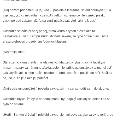
„Daj pozor,“ pripomenula jej, keď ju posielala k hradnej studni poumývať ju a
vypitvať, „aby ti nepadla na zem. Ak veľkomožnému čo i len zrnko piesku
zaškrípe pod zubami, dá ťa na smrť upalicovať; vieš, aký je krutý.“
Kuchárka sa bála prísnej panej, preto vedro s rybou niesla ako tú
najháklivejšiu vec. Keď pri studni dvíhala sekeru, že rybe odtne hlavu, ryba
zrazu prehovorí prosebným ľudským hlasom:
„Nezabíjaj ma!“
Stará žena, ktorá predtým nikdy neslýchala, že by ryba hovorila ľudským
hlasom, najprv sa náramne zľakla, potom jej prišlo na um, že by to mohol byť
zakliaty človek, a toho načim oslobodiť, preto sa s ňou pustila do reči. Spýtala
sa, kto je, čo je a ako jej pomôcť.
„Najlepšie mi pomôžeš,“ povedala ryby, „ak ma zaraz hodíš sem do studne.
Kuchárke blyslo, že by to nebodaj mohol byť dajaký zakliaty studniar, keď sa
pýta do studne.
„Hodím ťa, kde si želáš,“ prisľúbila rybe, „len mi povedz, ako sa vyhovoriť pred