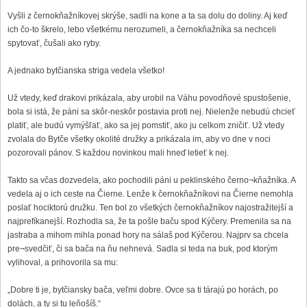
Vyšli z černokňažníkovej skrýše, sadli na kone a ta sa dolu do doliny. Aj keď
ich čo-to škrelo, lebo všetkému nerozumeli, a černokňažníka sa nechceli
spytovať, čušali ako ryby.
A jednako bytčianska striga vedela všetko!
Už vtedy, keď drakovi prikázala, aby urobil na Váhu povodňové spustošenie,
bola si istá, že páni sa skôr-neskôr postavia proti nej. Nielenže nebudú chcieť
platiť, ale budú vymýšľať, ako sa jej pomstiť, ako ju celkom zničiť. Už vtedy
zvolala do Bytče všetky okolité družky a prikázala im, aby vo dne v noci
pozorovali pánov. S každou novinkou mali hneď letieť k nej.
Takto sa včas dozvedela, ako pochodili páni u peklinského černo¬kňažníka. A
vedela aj o ich ceste na Čierne. Lenže k černokňažníkovi na Čierne nemohla
poslať hociktorú družku. Ten bol zo všetkých černokňažníkov najostražitejší a
najprefíkanejší. Rozhodla sa, že ta pošle baču spod Kýčery. Premenila sa na
jastraba a mihom mihla ponad hory na sálaš pod Kýčerou. Najprv sa chcela
pre¬svedčiť, či sa bača na ňu nehnevá. Sadla si teda na buk, pod ktorým
vylihoval, a prihovorila sa mu:
„Dobre ti je, bytčiansky bača, veľmi dobre. Ovce sa ti tárajú po horách, po
dolách, a ty si tu leňošíš.“