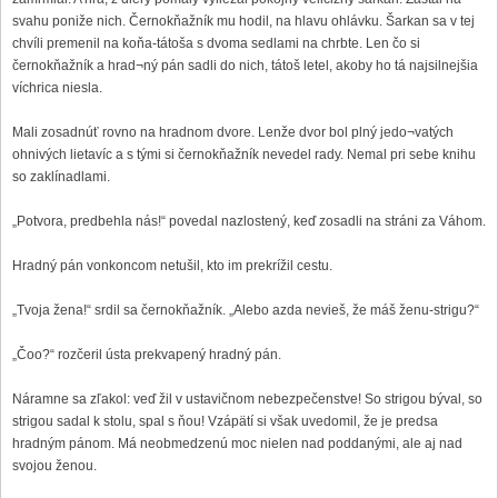
svahu poniže nich. Černokňažník mu hodil, na hlavu ohlávku. Šarkan sa v tej
chvíli premenil na koňa-tátoša s dvoma sedlami na chrbte. Len čo si
černokňažník a hrad¬ný pán sadli do nich, tátoš letel, akoby ho tá najsilnejšia
víchrica niesla.
Mali zosadnúť rovno na hradnom dvore. Lenže dvor bol plný jedo¬vatých
ohnivých lietavíc a s tými si černokňažník nevedel rady. Nemal pri sebe knihu
so zaklínadlami.
„Potvora, predbehla nás!“ povedal nazlostený, keď zosadli na stráni za Váhom.
Hradný pán vonkoncom netušil, kto im prekrížil cestu.
„Tvoja žena!“ srdil sa černokňažník. „Alebo azda nevieš, že máš ženu-strigu?“
„Čoo?“ rozčeril ústa prekvapený hradný pán.
Náramne sa zľakol: veď žil v ustavičnom nebezpečenstve! So strigou býval, so
strigou sadal k stolu, spal s ňou! Vzápätí si však uvedomil, že je predsa
hradným pánom. Má neobmedzenú moc nielen nad poddanými, ale aj nad
svojou ženou.