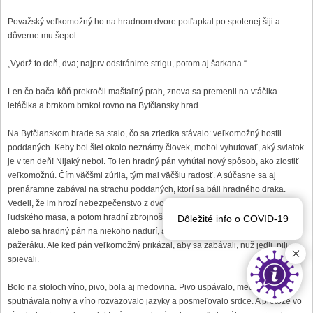
Považský veľkomožný ho na hradnom dvore potľapkal po spotenej šiji a
dôverne mu šepol:
„Vydrž to deň, dva; najprv odstránime strigu, potom aj šarkana.“
Len čo bača-kôň prekročil maštaľný prah, znova sa premenil na vtáčika-
letáčika a brnkom brnkol rovno na Bytčiansky hrad.
Na Bytčianskom hrade sa stalo, čo sa zriedka stávalo: veľkomožný hostil
poddaných. Keby bol šiel okolo neznámy človek, mohol vyhutovať, aký sviatok
je v ten deň! Nijaký nebol. To len hradný pán vyhútal nový spôsob, ako zlostiť
veľkomožnú. Čím väčšmi zúrila, tým mal väčšiu radosť. A súčasne sa aj
prenáramne zabával na strachu poddaných, ktorí sa báli hradného draka.
Vedeli, že im hrozí nebezpečenstvo z dvoch strán: Alebo sa drakovi zažiada
ľudského mäsa, a potom hradní zbrojnoši jedného z nich hodia do pivnice,
Dôležité info o COVID-19
alebo sa hradný pán na niekoho nadurí, a nešťastník skončí v dračom
pažeráku. Ale keď pán veľkomožný prikázal, aby sa zabávali, nuž jedli, pili,
spievali.
Bolo na stoloch víno, pivo, bola aj medovina. Pivo uspávalo, medovi¬na
sputnávala nohy a víno rozväzovalo jazyky a posmeľovalo srdce. A pretože vo