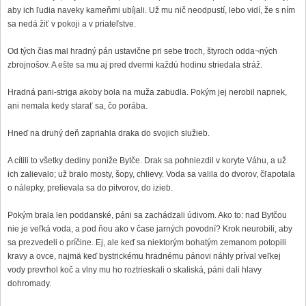
aby ich ľudia naveky kameňmi ubíjali. Už mu nič neodpustí, lebo vidí, že s ním
sa nedá žiť v pokoji a v priateľstve.
Od tých čias mal hradný pán ustavične pri sebe troch, štyroch odda¬ných
zbrojnošov. A ešte sa mu aj pred dvermi každú hodinu striedala stráž.
Hradná pani-striga akoby bola na muža zabudla. Pokým jej nerobil napriek,
ani nemala kedy starať sa, čo porába.
Hneď na druhý deň zapriahla draka do svojich služieb.
A cítili to všetky dediny poniže Bytče. Drak sa pohniezdil v koryte Váhu, a už
ich zalievalo; už bralo mosty, šopy, chlievy. Voda sa valila do dvorov, čľapotala
o nálepky, prelievala sa do pitvorov, do izieb.
Pokým brala len poddanské, páni sa zachádzali údivom. Ako to: nad Bytčou
nie je veľká voda, a pod ňou ako v čase jarných povodní? Krok neurobili, aby
sa prezvedeli o príčine. Ej, ale keď sa niektorým bohatým zemanom potopili
kravy a ovce, najmä keď bystrickému hradnému pánovi náhly príval veľkej
vody prevrhol koč a vlny mu ho roztrieskali o skaliská, páni dali hlavy
dohromady.