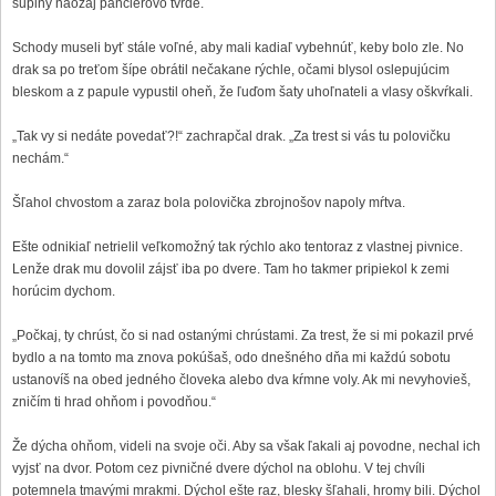
šupiny naozaj pancierovo tvrdé.
Schody museli byť stále voľné, aby mali kadiaľ vybehnúť, keby bolo zle. No
drak sa po treťom šípe obrátil nečakane rýchle, očami blysol oslepujúcim
bleskom a z papule vypustil oheň, že ľuďom šaty uhoľnateli a vlasy oškvŕkali.
„Tak vy si nedáte povedať?!“ zachrapčal drak. „Za trest si vás tu polovičku
nechám.“
Šľahol chvostom a zaraz bola polovička zbrojnošov napoly mŕtva.
Ešte odnikiaľ netrielil veľkomožný tak rýchlo ako tentoraz z vlastnej pivnice.
Lenže drak mu dovolil zájsť iba po dvere. Tam ho takmer pripiekol k zemi
horúcim dychom.
„Počkaj, ty chrúst, čo si nad ostanými chrústami. Za trest, že si mi pokazil prvé
bydlo a na tomto ma znova pokúšaš, odo dnešného dňa mi každú sobotu
ustanovíš na obed jedného človeka alebo dva kŕmne voly. Ak mi nevyhovieš,
zničím ti hrad ohňom i povodňou.“
Že dýcha ohňom, videli na svoje oči. Aby sa však ľakali aj povodne, nechal ich
vyjsť na dvor. Potom cez pivničné dvere dýchol na oblohu. V tej chvíli
potemnela tmavými mrakmi. Dýchol ešte raz, blesky šľahali, hromy bili. Dýchol