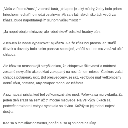
„Vaša veľkomožnosť,“ zaprosil farár, „chlapec je taký múdry, že by bolo priam
hriechom nechať ho medzi ostatnými. Ak sa v latinských školách vyučí za
kňaza, bude najoddanejším sluhom vašej milosti.“
„Ja nepotrebujem kňazov, ale robotníkov!“ odsekol hradný pán.
A len-len že nedal vypalicovať aj kňaza. Ale že kňaz bol predsa len starší
človek a dovtedy bolo s ním panstvo spokojné, zháčil sa. Len mu zakázal učiť
chlapca.
Ale kňaz sa neuspokojil s myšlienkou, že chlapcova šikovnosť a múdrosť
zostanú nevyužité ako poklad zakopaný na neznámom mieste. Čoskoro začal
chlapca potajomky učiť. Bol presvedčený, že raz, keď bude mať veľkomožný
dobrú vôľu, pristane, aby chlapec mohol do kláštora.
A raz naozaj prišla, keď bol veľkomožný ako med. Poľovka sa mu vydarila. Za
jeden deň zrazil na zem až tri mocné medvede. Na Veľkých lúkach sa
podvečer rozhoreli vatry a vypekala sa divina. Každý sa jej mohol najesť
dosýta.
Keď sa o tom kňaz dozvedel, ponáhľal sa aj on hore na lúky.