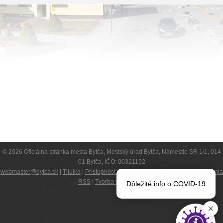
© 2026 Oficiálna stránka mesta Bytča, Mestský úrad Bytča, Námestie SR 1/1, 014
01 Bytča, IČO: 00321192
webmaster@bytca.sk
|
Titulka
|
Prístupnosť
|
Kompetencie
|
Podmienky používania
|
RSS
|
Tvorba web stránok
Dôležité info o COVID-19