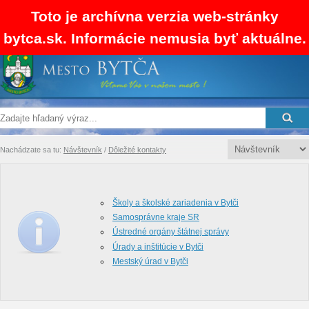
Toto je archívna verzia web-stránky
bytca.sk. Informácie nemusia byť aktuálne.
SK
EN
RSS
Mapa stránok
Kontakty
Nachádzate sa tu:
Návštevník
/
Dôležité kontakty
Školy a školské zariadenia v Bytči
Samosprávne kraje SR
Ústredné orgány štátnej správy
Úrady a inštitúcie v Bytči
Mestský úrad v Bytči