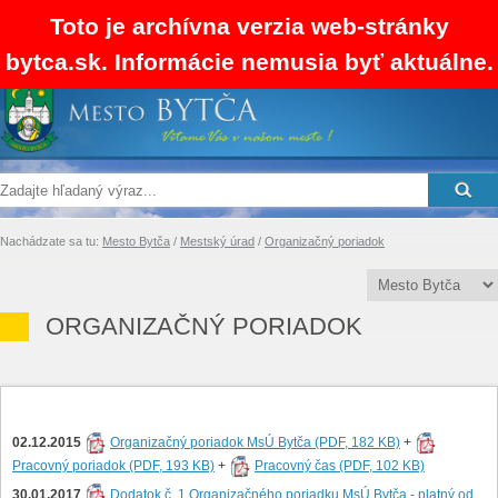
Toto je archívna verzia web-stránky
bytca.sk. Informácie nemusia byť aktuálne.
SK
EN
RSS
Mapa stránok
Kontakty
Nachádzate sa tu:
Mesto Bytča
/
Mestský úrad
/
Organizačný poriadok
ORGANIZAČNÝ PORIADOK
02.12.2015
Organizačný poriadok MsÚ Bytča (PDF, 182 KB)
+
Pracovný poriadok (PDF, 193 KB)
+
Pracovný čas (PDF, 102 KB)
30.01.2017
Dodatok č. 1 Organizačného poriadku MsÚ Bytča - platný od