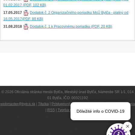
01.02.2017 (PDF, 102 KB)
17.05.2017
Dodatok č. 2 Organizačného poriadku MsÚ Bytča - platný od
16.05.2017(PDF, 80 KB)
31.08.2018
Dodatok č. 1 k Pracovnému poriadku (PDF, 20 KB)
© 2026 Oficiálna stránka mesta Bytča, Mestský úrad Bytča, Námestie SR 1/1, 014
01 Bytča, IČO: 00321192
webmaster@bytca.sk
|
Titulka
|
Prístupnosť
|
Kompetencie
|
Podmienky používania
|
RSS
|
Tvorba web stránok
Dôležité info o COVID-19