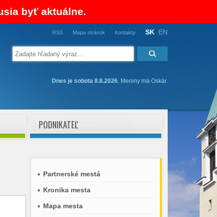
usia byť aktuálne.
SK
EN
RSS
Mapa stránok
Kontakty
Dnes je sobota 8.8.2026
, Meniny má Oskár.
PODNIKATEĽ
Partnerské mestá
Kronika mesta
Mapa mesta