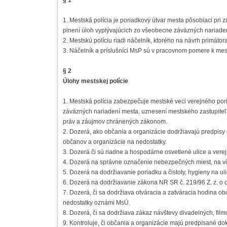
§ 1
1. Mestská polícia je poriadkový útvar mesta pôsobiaci pri
plnení úloh vyplývajúcich zo všeobecne záväzných nariaden
2. Mestskú políciu riadi náčelník, ktorého na návrh primát
3. Náčelník a príslušníci MsP sú v pracovnom pomere k mes
§ 2
Úlohy mestskej polície
1. Mestská polícia zabezpečuje mestské veci verejného por
záväzných nariadení mesta, uznesení mestského zastupiteľs
práv a záujmov chránených zákonom.
2. Dozerá, ako občania a organizácie dodržiavajú predpisy
občanov a organizácie na nedostatky.
3. Dozerá či sú riadne a hospodárne osvetlené ulice a verej
4. Dozerá na správne označenie nebezpečných miest, na vč
5. Dozerá na dodržiavanie poriadku a čistoty, hygieny na ul
6. Dozerá na dodržiavanie zákona NR SR č. 219/96 Z. z. o 
7. Dozerá, či sa dodržiava otváracia a zatváracia hodina ob
nedostatky oznámi MsÚ.
8. Dozerá, či sa dodržiava zákaz návštevy divadelných, fil
9. Kontroluje, či občania a organizácie majú predpísané d