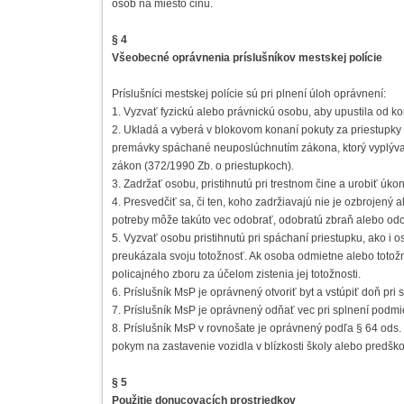
osôb na miesto činu.
§ 4
Všeobecné oprávnenia príslušníkov mestskej polície
Príslušníci mestskej polície sú pri plnení úloh oprávnení:
1. Vyzvať fyzickú alebo právnickú osobu, aby upustila od k
2. Ukladá a vyberá v blokovom konaní pokuty za priestupky 
premávky spáchané neuposlúchnutím zákona, ktorý vyplýva z
zákon (372/1990 Zb. o priestupkoch).
3. Zadržať osobu, pristihnutú pri trestnom čine a urobiť úko
4. Presvedčiť sa, či ten, koho zadržiavajú nie je ozbrojený 
potreby môže takúto vec odobrať, odobratú zbraň alebo od
5. Vyzvať osobu pristihnutú pri spáchaní priestupku, ako i
preukázala svoju totožnosť. Ak osoba odmietne alebo totož
policajného zboru za účelom zistenia jej totožnosti.
6. Príslušník MsP je oprávnený otvoriť byt a vstúpiť doň pr
7. Príslušník MsP je oprávnený odňať vec pri splnení podmi
8. Príslušník MsP v rovnošate je oprávnený podľa § 64 od
pokym na zastavenie vozidla v blízkosti školy alebo predš
§ 5
Použitie donucovacích prostriedkov