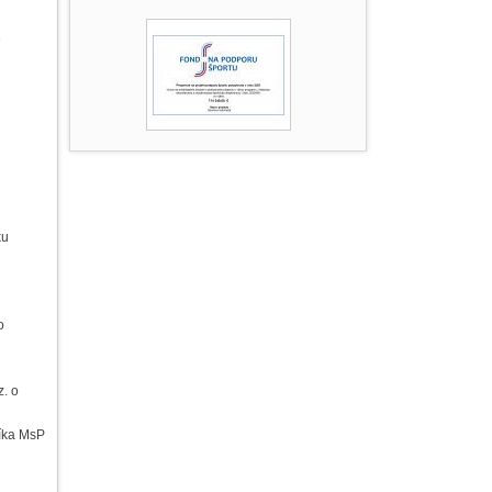
e
ku
o
. o
níka MsP