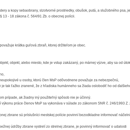
dery a kopy sebaobrany, slzotvorné prostriedky, obušok, putá, a služobného psa, j
13 - 18 zákona č. 564/91 Zb. o obecnej polícii.
považuje krátka guľová zbraň, ktorej držiteľom je obec.
bjekt, objekt, alebo miesto, kde je vstup zakázaný, po márnej výzve, aby sa od úto
ho,
ú neupokojivé u osoby, ktorú člen MsP odôvodnene považuje za nebezpečnú,
é je tak ťažko zranené, že z hľadiska humánneho sa žiada oslobodiť ho od ďalšieh
om prípade, ak žiadny iný použiteľný spôsob nie je účinný.
ní výkonu práce členov MsP sa vykonáva v súlade zo zákonom SNR č. 246/1993 Z. z
bnej zbrane sú príslušníci mestskej polície povinní bezodkladne informovať náčel
žnej údržby zbrane vystrelí zo strelnej zbrane, je povinný informovať o udalosti