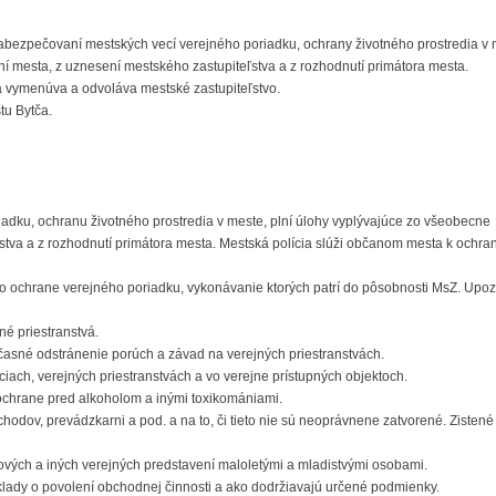
 zabezpečovaní mestských vecí verejného poriadku, ochrany životného prostredia v
í mesta, z uznesení mestského zastupiteľstva a z rozhodnutí primátora mesta.
ora vymenúva a odvoláva mestské zastupiteľstvo.
tu Bytča.
iadku, ochranu životného prostredia v meste, plní úlohy vyplývajúce zo všeobecne
tva a z rozhodnutí primátora mesta. Mestská polícia slúži občanom mesta k ochran
 o ochrane verejného poriadku, vykonávanie ktorých patrí do pôsobnosti MsZ. Upo
né priestranstvá.
asné odstránenie porúch a závad na verejných priestranstvách.
iciach, verejných priestranstvách a vo verejne prístupných objektoch.
ochrane pred alkoholom a inými toxikomániami.
chodov, prevádzkarni a pod. a na to, či tieto nie sú neoprávnene zatvorené. Zistené
mových a iných verejných predstavení maloletými a mladistvými osobami.
oklady o povolení obchodnej činnosti a ako dodržiavajú určené podmienky.