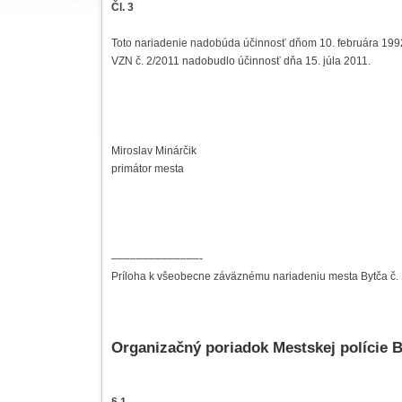
Čl. 3
Toto nariadenie nadobúda účinnosť dňom 10. februára 199
VZN č. 2/2011 nadobudlo účinnosť dňa 15. júla 2011.
Miroslav Minárčik
primátor mesta
––––––––––––––-
Príloha k všeobecne záväznému nariadeniu mesta Bytča č. 1
Organizačný poriadok Mestskej polície 