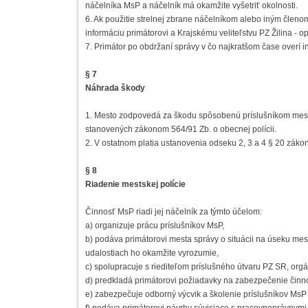
náčelníka MsP a náčelník má okamžite vyšetriť okolnosti.
6. Ak použitie strelnej zbrane náčelníkom alebo iným člen
informáciu primátorovi a Krajskému veliteľstvu PZ Žilina - 
7. Primátor po obdržaní správy v čo najkratšom čase overí 
§ 7
Náhrada škody
1. Mesto zodpovedá za škodu spôsobenú príslušníkom mestsk
stanovených zákonom 564/91 Zb. o obecnej polícii.
2. V ostatnom platia ustanovenia odseku 2, 3 a 4 § 20 zákon
§ 8
Riadenie mestskej polície
Činnosť MsP riadi jej náčelník za týmto účelom:
a) organizuje prácu príslušníkov MsP,
b) podáva primátorovi mesta správy o situácii na úseku mes
udalostiach ho okamžite vyrozumie,
c) spolupracuje s riediteľom príslušného útvaru PZ SR, org
d) predkladá primátorovi požiadavky na zabezpečenie činn
e) zabezpečuje odborný výcvik a školenie príslušníkov MsP