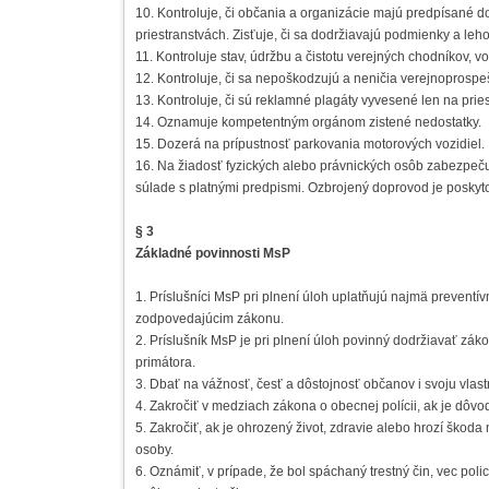
10. Kontroluje, či občania a organizácie majú predpísané d
priestranstvách. Zisťuje, či sa dodržiavajú podmienky a leho
11. Kontroluje stav, údržbu a čistotu verejných chodníkov, v
12. Kontroluje, či sa nepoškodzujú a neničia verejnoprospe
13. Kontroluje, či sú reklamné plagáty vyvesené len na pri
14. Oznamuje kompetentným orgánom zistené nedostatky.
15. Dozerá na prípustnosť parkovania motorových vozidiel.
16. Na žiadosť fyzických alebo právnických osôb zabezpeč
súlade s platnými predpismi. Ozbrojený doprovod je poskyt
§ 3
Základné povinnosti MsP
1. Príslušníci MsP pri plnení úloh uplatňujú najmä preven
zodpovedajúcim zákonu.
2. Príslušník MsP je pri plnení úloh povinný dodržiavať zá
primátora.
3. Dbať na vážnosť, česť a dôstojnosť občanov i svoju vlas
4. Zakročiť v medziach zákona o obecnej polícii, ak je dôvod
5. Zakročiť, ak je ohrozený život, zdravie alebo hrozí škod
osoby.
6. Oznámiť, v prípade, že bol spáchaný trestný čin, vec po