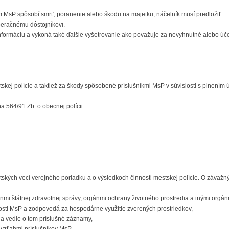
om MsP spôsobí smrť, poranenie alebo škodu na majetku, náčelník musí predložiť
operačnému dôstojníkovi.
informáciu a vykoná také ďalšie vyšetrovanie ako považuje za nevyhnutné alebo úč
ej polície a taktiež za škody spôsobené príslušníkmi MsP v súvislosti s plnením 
a 564/91 Zb. o obecnej polícii.
tských vecí verejného poriadku a o výsledkoch činnosti mestskej polície. O závažn
ánmi štátnej zdravotnej správy, orgánmi ochrany životného prostredia a inými orgán
osti MsP a zodpovedá za hospodárne využitie zverených prostriedkov,
 a vedie o tom príslušné záznamy,