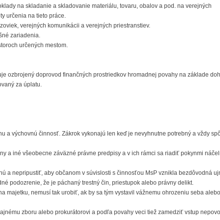
oklady na skladanie a skladovanie materiálu, tovaru, obalov a pod. na verejných
ty určenia na tieto práce.
ozoviek, verejných komunikácii a verejných priestranstiev.
šné zariadenia.
estoroch určených mestom.
uje ozbrojený doprovod finančných prostriedkov hromadnej povahy na základe do
ovaný za úplatu.
tívnu a výchovnú činnosť. Zákrok vykonajú len keď je nevyhnutne potrebný a vždy s
kony a iné všeobecne záväzné právne predpisy a v ich rámci sa riadiť pokynmi náčel
tnú a nepripustiť, aby občanom v súvislosti s činnosťou MsP vznikla bezdôvodná u
né podozrenie, že je páchaný trestný čin, priestupok alebo právny delikt.
a na majetku, nemusí tak urobiť, ak by sa tým vystavil vážnemu ohrozeniu seba alebo
licajnému zboru alebo prokurátorovi a podľa povahy veci tiež zamedziť vstup nepov