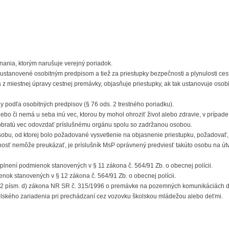
onania, ktorým narušuje verejný poriadok.
ustanovené osobitným predpisom a tiež za priestupky bezpečnosti a plynulosti ces
 miestnej úpravy cestnej premávky, objasňuje priestupky, ak tak ustanovuje osob
ny podľa osobitných predpisov (§ 76 ods. 2 trestného poriadku).
alebo či nemá u seba inú vec, ktorou by mohol ohroziť život alebo zdravie, v prípade
obratú vec odovzdať príslušnému orgánu spolu so zadržanou osobou.
 osobu, od ktorej bolo požadované vysvetlenie na objasnenie priestupku, požadovať,
nosť nemôže preukázať, je príslušník MsP oprávnený predviesť takúto osobu na út
i splnení podmienok stanovených v § 11 zákona č. 564/91 Zb. o obecnej polícii.
enok stanovených v § 12 zákona č. 564/91 Zb. o obecnej polícii.
s. 2 písm. d) zákona NR SR č. 315/1996 o premávke na pozemných komunikáciách 
kolského zariadenia pri prechádzaní cez vozovku školskou mládežou alebo deťmi.