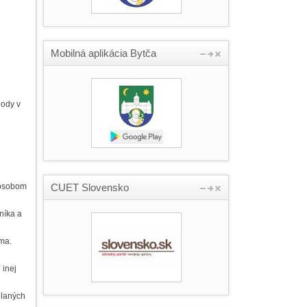
Mobilná aplikácia Bytča
hody v
pôsobom
CUET Slovensko
níka a
jma.
 inej
olaných