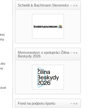
Scheidt & Bachmann Slovensko
tnej
itný
Memorandum o spolupráci Žilina
Beskydy 2026
 aby
var
dávať
Fond na podporu športu