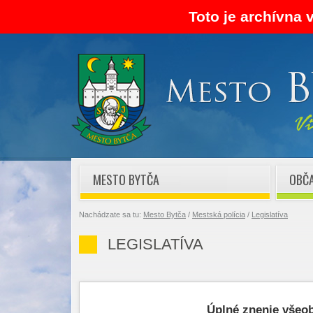
Toto je archívna 
MESTO BYTČA
OBČ
Nachádzate sa tu:
Mesto Bytča
/
Mestská polícia
/
Legislatíva
LEGISLATÍVA
Úplné znenie všeo