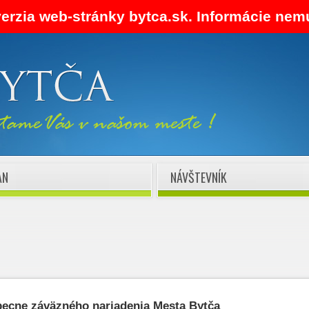
verzia web-stránky bytca.sk. Informácie nem
AN
NÁVŠTEVNÍK
becne záväzného nariadenia Mesta Bytča