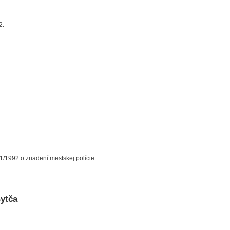
2.
/1992 o zriadení mestskej polície
Bytča