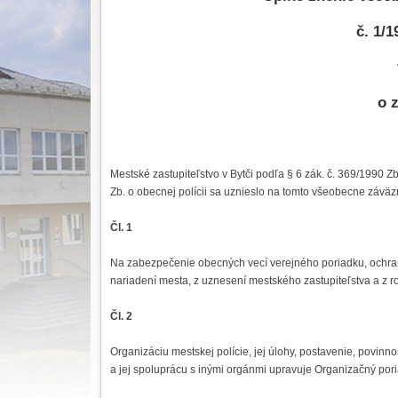
č. 1/
o 
Mestské zastupiteľstvo v Bytči podľa § 6 zák. č. 369/1990 Z
Zb. o obecnej polícii sa uznieslo na tomto všeobecne závä
Čl. 1
Na zabezpečenie obecných vecí verejného poriadku, ochran
nariadení mesta, z uznesení mestského zastupiteľstva a z r
Čl. 2
Organizáciu mestskej polície, jej úlohy, postavenie, povinn
a jej spoluprácu s inými orgánmi upravuje Organizačný poriad