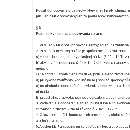
Použiť donucovacie prostriedky, ktorými sú hmaty, chmaty, ú
príslušník MsP oprávnený len za podmienok stanovených v § 
§ 6
Podmienky nosenia a používania zbrane
1. Príslušník MsP nosí pri výkone služby zbraň. Za zbraň sa 
2. Príslušník mestskej polície je oprávnený používať zbraň:
a) v prípade nutnej obrany a krajnej núdze (§ 13 a 14 Tr. z.)
b) aby odvrátil nebezpečný útok, ktorý ohrozuje chránený su
upustilo,
c) na ochranu života člena mestskej polície alebo života iné
d) pri výkone zadržania, keď iné menej násilné spôsoby s
e) na utratenie nebezpečného zvieraťa alebo zvieraťa, ktor
utrpenia,
f) na výstrahu, či zavolať pomoc v dôležitom alebo naliehav
3. Vydávanie a odoberanie zbraní pri nástupe a po skonče
zbraniach a strelive v znení zákona č. 284/1995 Z. z.
4. O každom použití donucovacích prostriedkov alebo služo
a primátora mesta.
5. Ak člen MsP úmyselne mimo streľby na terč alebo počas be