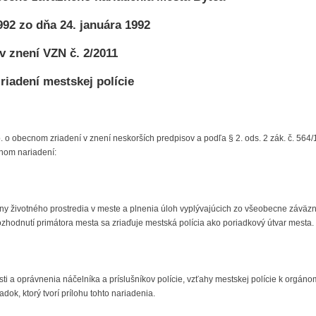
1992 zo dňa 24. januára 1992
v znení VZN č. 2/2011
zriadení mestskej polície
b. o obecnom zriadení v znení neskorších predpisov a podľa § 2. ods. 2 zák. č. 564
znom nariadení:
y životného prostredia v meste a plnenia úloh vyplývajúcich zo všeobecne záväz
ozhodnutí primátora mesta sa zriaďuje mestská polícia ako poriadkový útvar mesta.
osti a oprávnenia náčelníka a príslušníkov polície, vzťahy mestskej polície k orgán
ok, ktorý tvorí prílohu tohto nariadenia.