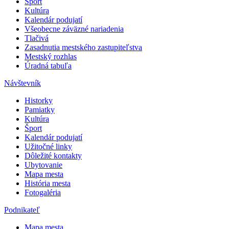
Šport
Kultúra
Kalendár podujatí
Všeobecne záväzné nariadenia
Tlačivá
Zasadnutia mestského zastupiteľstva
Mestský rozhlas
Úradná tabuľa
Návštevník
Historky
Pamiatky
Kultúra
Šport
Kalendár podujatí
Užitočné linky
Dôležité kontakty
Ubytovanie
Mapa mesta
História mesta
Fotogaléria
Podnikateľ
Mapa mesta