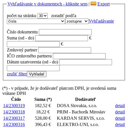
Vyhľadávanie v dokumentoch - kliknite sem
|
Export
počet na stránku
zoradiť podľa
Vyhľadávanie
Číslo dokumentu
Suma (od - do)
€
€
Zmluvný partner
IČO zmluvného partnera
Dátum uzatvorenia (od - do)
zrušiť filter
(*) - v prípade, že je dodávateľ platcom DPH, je uvedená suma
vrátane DPH
Číslo
Suma (*)
Dodávateľ
14/2300319
182,52 €
DOSA Slovakia, s.r.o.
detail
14/2300318
18,22 €
PRIM - Bachorík Miroslav
detail
14/2300317
528,00 €
KARDAN SERVIS, s.r.o.
detail
14/2300316
396,43 €
ELEKTRO-UNI, s.r.o.
detail