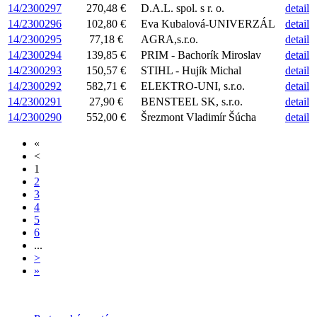
14/2300297
270,48 €
D.A.L. spol. s r. o.
detail
14/2300296
102,80 €
Eva Kubalová-UNIVERZÁL
detail
14/2300295
77,18 €
AGRA,s.r.o.
detail
14/2300294
139,85 €
PRIM - Bachorík Miroslav
detail
14/2300293
150,57 €
STIHL - Hujík Michal
detail
14/2300292
582,71 €
ELEKTRO-UNI, s.r.o.
detail
14/2300291
27,90 €
BENSTEEL SK, s.r.o.
detail
14/2300290
552,00 €
Šrezmont Vladimír Šúcha
detail
«
<
1
2
3
4
5
6
...
>
»