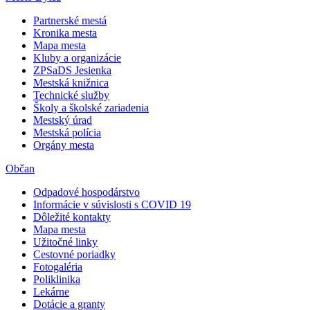
Partnerské mestá
Kronika mesta
Mapa mesta
Kluby a organizácie
ZPSaDS Jesienka
Mestská knižnica
Technické služby
Školy a školské zariadenia
Mestský úrad
Mestská polícia
Orgány mesta
Občan
Odpadové hospodárstvo
Informácie v súvislosti s COVID 19
Dôležité kontakty
Mapa mesta
Užitočné linky
Cestovné poriadky
Fotogaléria
Poliklinika
Lekárne
Dotácie a granty