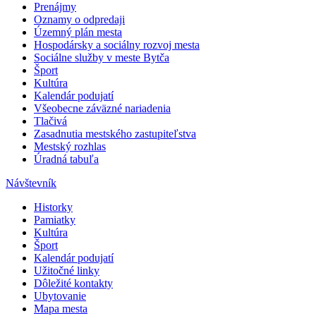
Prenájmy
Oznamy o odpredaji
Územný plán mesta
Hospodársky a sociálny rozvoj mesta
Sociálne služby v meste Bytča
Šport
Kultúra
Kalendár podujatí
Všeobecne záväzné nariadenia
Tlačivá
Zasadnutia mestského zastupiteľstva
Mestský rozhlas
Úradná tabuľa
Návštevník
Historky
Pamiatky
Kultúra
Šport
Kalendár podujatí
Užitočné linky
Dôležité kontakty
Ubytovanie
Mapa mesta