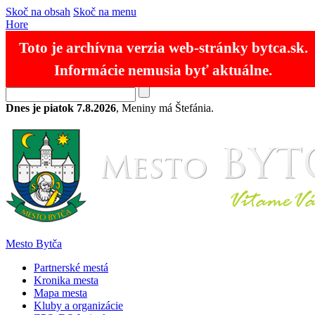
Skoč na obsah
Skoč na menu
Hore
Toto je archívna verzia web-stránky bytca.sk.
Informácie nemusia byť aktuálne.
RSS
Mapa stránok
Kontakty
SK
EN
Dnes je piatok 7.8.2026
, Meniny má Štefánia.
Mesto Bytča
Partnerské mestá
Kronika mesta
Mapa mesta
Kluby a organizácie