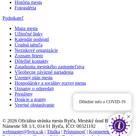
História mesta
Fotogaléria
Podnikateľ
Mapa mesta
Užitočné linky
Kalendár podujatí
Úradná tabuľa
Neziskové organizácie
Zoznam firiem
Dôležité kontakty
Zasadnutia mestského zastupiteľstva
Všeobecne záväzné nariadenia
Územný plán mesta
Hospodársky a sociálny rozvoj mesta
Oznamy o odpredaji
Prenájmy
Dotácie a granty
Dôležité info o COVID-19
Verejné obstarávanie
© 2026 Oficiálna stránka mesta Bytča, Mestský úrad Bytča,
Námestie SR 1/1, 014 01 Bytča, IČO: 00321192
webmaster@bytca.sk
|
Titulka
|
Prístupnosť
|
Kompetencie
|