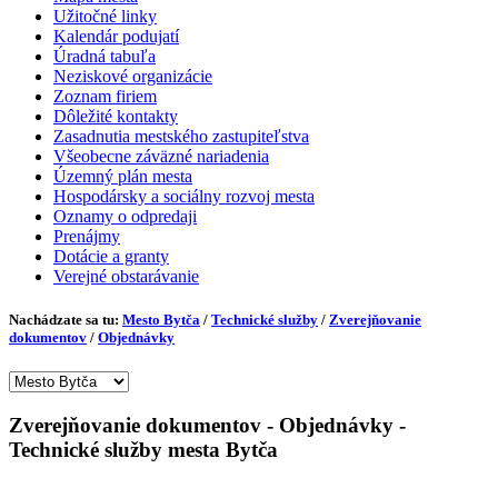
Užitočné linky
Kalendár podujatí
Úradná tabuľa
Neziskové organizácie
Zoznam firiem
Dôležité kontakty
Zasadnutia mestského zastupiteľstva
Všeobecne záväzné nariadenia
Územný plán mesta
Hospodársky a sociálny rozvoj mesta
Oznamy o odpredaji
Prenájmy
Dotácie a granty
Verejné obstarávanie
Nachádzate sa tu:
Mesto Bytča
/
Technické služby
/
Zverejňovanie
dokumentov
/
Objednávky
Zverejňovanie dokumentov - Objednávky -
Technické služby mesta Bytča