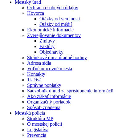
Mestský úrad
Ochrana osobných údajov
Hovorca
Otázky od verejnosti
Otázky od médií
Ekonomické informácie
Zverejňovanie dokumentov
Zmluvy
Faktúry
Objednávky
Stránkové dni a úradné hodiny
Adresa sídla
Voľné pracovné miesta
Kontakty
Tlačivá
Správne poplatky
Sadzobník úhrad za sprístupnenie informácií
Ako získať informácie
Organizačný poriadok
Spôsob zriadenia
Mestská polícia
Štruktúra MP
O mestskej polícii
Legislatíva
Prevencia