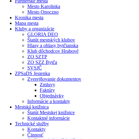
Partnerské mestá
Mesto Karolinka
Mesto Opoczno
Kronika mesta
Mapa mesta
Kluby a organizácie
GLORIA DEO
Štatút mestských klubov
Hlasy a ohlasy bytčianska
Klub dôchodcov Hrabové
ZO SZTP
ZO SZZ Bytča
SVSJČ
ZPSaDS Jesienka
Zverejňovanie dokumentov
Zmluvy
Faktúry
Objednávky
Informácie a kontakty
Mestská knižnica
Štatút Mestskej knižnice
Kontaktné informácie
Technické služby
Kontakty
Činnosť