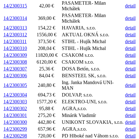
PASAMETER- Milan
14/2300315
42,00 €
detail
Michálek
PASAMETER- Milan
14/2300314
369,00 €
detail
Michálek
14/2300313
154,22 €
HAVARIA, s.r.o.
detail
14/2300312
1556,00 €
AKTUAL OKNÁ s.r.o.
detail
14/2300311
373,50 €
STIHL - Hujík Michal
detail
14/2300310
208,04 €
STIHL - Hujík Michal
detail
14/2300309
11820,00 €
CSAKOM s.r.o.
detail
14/2300308
6120,00 €
CSAKOM s.r.o.
detail
14/2300307
25,36 €
DOSA Betón, s.r.o.
detail
14/2300306
84,04 €
BENSTEEL SK, s.r.o.
detail
Ing. Janka Mandová UNI-
14/2300305
240,80 €
detail
MAN
14/2300304
694,73 €
DOLVAP, s.r.o.
detail
14/2300303
1577,20 €
ELEKTRO-UNI, s.r.o.
detail
14/2300302
95,88 €
AGRA,s.r.o.
detail
14/2300301
275,20 €
Minárik Vladimír
detail
14/2300300
442,80 €
UNIKONT SLOVAKIA, s.r.o.
detail
14/2300299
657,96 €
AGRA,s.r.o.
detail
14/2300298
720,00 €
PD Hlboké nad Váhom s.r.o.
detail