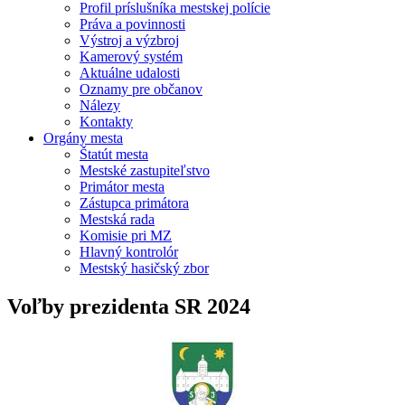
Profil príslušníka mestskej polície
Práva a povinnosti
Výstroj a výzbroj
Kamerový systém
Aktuálne udalosti
Oznamy pre občanov
Nálezy
Kontakty
Orgány mesta
Štatút mesta
Mestské zastupiteľstvo
Primátor mesta
Zástupca primátora
Mestská rada
Komisie pri MZ
Hlavný kontrolór
Mestský hasičský zbor
Voľby prezidenta SR 2024