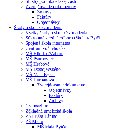
Služby podnikateľskej časti
Zverejňovanie dokumentov
Zmluvy
Faktúry
Objednávky
Školy a školské zariadenia
Všetky školy a školské zariadenia
Súkromná stredná odborná škola v Bytči
Spojená škola internátna
Centrum voľného času
MŠ Hliník n/Váhom
MŠ Pšurnovice
MŠ Hrabové
MŠ Dostojevského
MŠ Malá Bytča
MŠ Hurbanova
Zverejňovanie dokumentov
Objednávky
Faktúry
Zmluvy
Gymnázium
Základná umelecká škola
ZŠ Eliáša Lániho
ZŠ Mieru
MŠ Malá Bytča