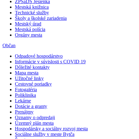
ZPSaDS Jesienka
Mestská knižnica
Technické služby
Školy a školské zariadenia
Mestský úrad
Mestská polícia
Orgány mesta
Občan
Odpadové hospodárstvo
Informácie v súvislosti s COVID 19
Dôležité kontakty
Mapa mesta
Užitočné linky
Cestovné poriadky
Fotogaléria
Poliklinika
Lekárne
Dotácie a granty
Prenájmy
Oznamy o odpredaji
Územný plán mesta
Hospodársky a sociálny rozvoj mesta
Sociálne služby v meste Bytča