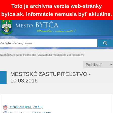
Toto je archívna verzia web-stránky
bytca.sk. Informácie nemusia byť aktuálne.
SK
EN
RSS
Mapa stránok
Kontakty
Nachádzate sa tu:
Podnikateľ
/
Zasadnutia mestského zastupiteľstva
MESTSKÉ ZASTUPITEĽSTVO -
10.03.2016
Dochádzka (PDF, 29 KB)