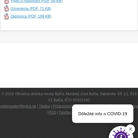
Výpis o hlasovaní (PDF, 48 KB)
Uznesenia (PDF, 71 KB)
Zápisnica (PDF, 199 KB)
© 2026 Oficiálna stránka mesta Bytča, Mestský úrad Bytča, Námestie SR 1/1, 014
01 Bytča, IČO: 00321192
webmaster@bytca.sk
|
Titulka
|
Prístupnosť
|
Kompetencie
|
Podmienky používania
|
RSS
|
Tvorba web stránok
Dôležité info o COVID-19