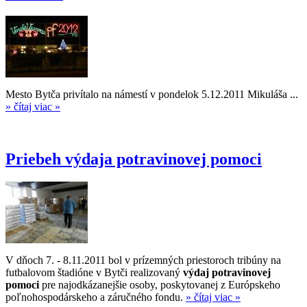
Mesto Bytča privítalo na námestí v pondelok 5.12.2011 Mikuláša ...
» čítaj viac »
Priebeh výdaja potravinovej pomoci
V dňoch 7. - 8.11.2011 bol v prízemných priestoroch tribúny na
futbalovom štadióne v Bytči realizovaný
výdaj potravinovej
pomoci
pre najodkázanejšie osoby, poskytovanej z Európskeho
poľnohospodárskeho a záručného fondu.
» čítaj viac »