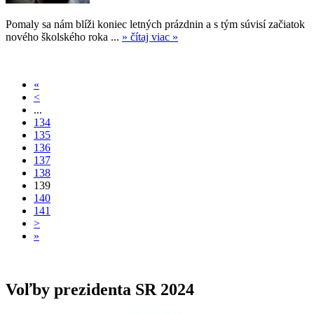
Pomaly sa nám blíži koniec letných prázdnin a s tým súvisí začiatok
nového školského roka ...
» čítaj viac »
«
<
...
134
135
136
137
138
139
140
141
>
»
Voľby prezidenta SR 2024