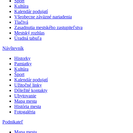
Šport
Kultúra
Kalendár podujatí
Všeobecne záväzné nariadenia
Tlačivá
Zasadnutia mestského zastupiteľstva
Mestský rozhlas
Úradná tabuľa
Návštevník
Historky
Pamiatky
Kultúra
Šport
Kalendár podujatí
Užitočné linky
Dôležité kontakty
Ubytovanie
Mapa mesta
História mesta
Fotogaléria
Podnikateľ
Mapa mesta