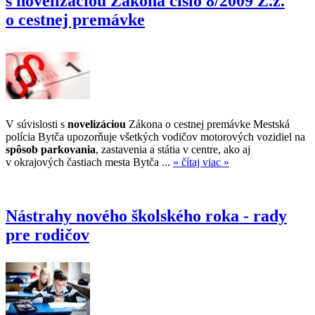
s novelizáciou Zákona číslo 8/2009 Z.z.
o cestnej premávke
V súvislosti s
novelizáciou
Zákona o cestnej premávke Mestská
polícia Bytča upozorňuje všetkých vodičov motorových vozidiel na
spôsob parkovania
, zastavenia a státia v centre, ako aj
v okrajových častiach mesta Bytča ...
» čítaj viac »
Nástrahy nového školského roka - rady
pre rodičov