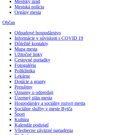
Mestský úrad
Mestská polícia
Orgány mesta
Občan
Odpadové hospodárstvo
Informácie v súvislosti s COVID 19
Dôležité kontakty
Mapa mesta
Užitočné linky
Cestovné poriadky
Fotogaléria
Poliklinika
Lekárne
Dotácie a granty
Prenájmy
Oznamy o odpredaji
Územný plán mesta
Hospodársky a sociálny rozvoj mesta
Sociálne služby v meste Bytča
Šport
Kultúra
Kalendár podujatí
Všeobecne záväzné nariadenia