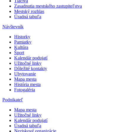
Tlačivá
Zasadnutia mestského zastupiteľstva
Mestský rozhlas
Úradná tabuľa
Návštevník
Historky
Pamiatky
Kultúra
Šport
Kalendár podujatí
Užitočné linky
Dôležité kontakty
Ubytovanie
Mapa mesta
História mesta
Fotogaléria
Podnikateľ
Mapa mesta
Užitočné linky
Kalendár podujatí
Úradná tabuľa
Neziskové organizácie