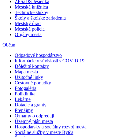
ZPSaDS Jesienka
Mestská knižnica
Technické služby
Školy a školské zariadenia
Mestský úrad
Mestská polícia
Orgány mesta
Občan
Odpadové hospodárstvo
Informácie v súvislosti s COVID 19
Dôležité kontakty
Mapa mesta
Užitočné linky
Cestovné poriadky
Fotogaléria
Poliklinika
Lekárne
Dotácie a granty
Prenájmy
Oznamy o odpredaji
Územný plán mesta
Hospodársky a sociálny rozvoj mesta
Sociálne služby v meste Bytča