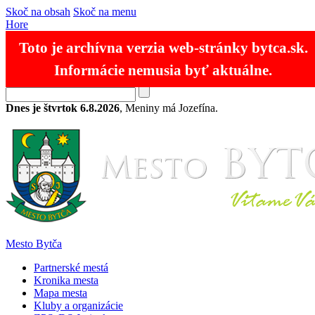
Skoč na obsah
Skoč na menu
Hore
Toto je archívna verzia web-stránky bytca.sk.
Informácie nemusia byť aktuálne.
RSS
Mapa stránok
Kontakty
SK
EN
Dnes je štvrtok 6.8.2026
, Meniny má Jozefína.
Mesto Bytča
Partnerské mestá
Kronika mesta
Mapa mesta
Kluby a organizácie