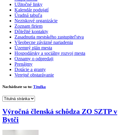
Užitočné linky
Kalendár podujatí
Úradná tabuľa
Neziskové organizácie
Zoznam firiem
Dôležité kontakty
Zasadnutia mestského zastupiteľstva
Všeobecne záväzné nariadenia
Územný plán mesta
Hospodársky a sociálny rozvoj mesta
Oznamy o odpredaji
Prenájmy
Dotácie a granty
Verejné obstarávanie
Nachádzate sa tu:
Titulka
Výročná členská schôdza ZO SZTP v
Bytči